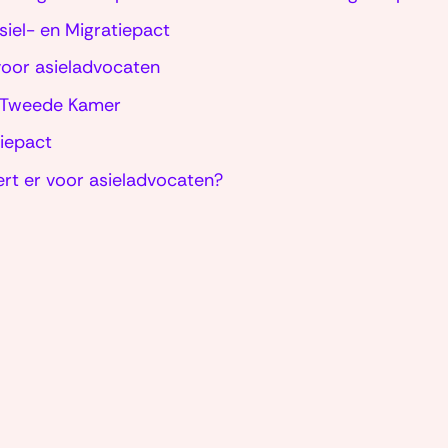
iel- en Migratiepact
voor asieladvocaten
e Tweede Kamer
iepact
ert er voor asieladvocaten?
(naar
homepage)