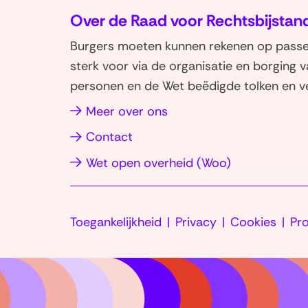
p
Over de Raad voor Rechtsbijstan
L
Burgers moeten kunnen rekenen op passen
i
sterk voor via de organisatie en borging 
n
personen en de Wet beëdigde tolken en ve
k
e
(opent
Meer over ons
d
in
Contact
I
nieuw
(opent
Wet open overheid (Woo)
n
venster)
(opent
in
in
nieuw
nieuw
Toegankelijkheid
Privacy
Cookies
venster)
Pr
venster)