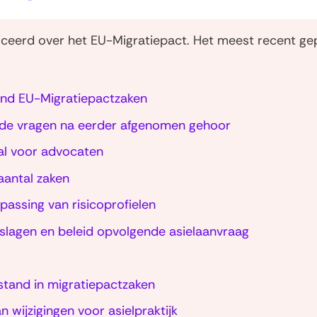
bliceerd over het EU-Migratiepact. Het meest recent ge
tand EU-Migratiepactzaken
ende vragen na eerder afgenomen gehoor
al voor advocaten
 aantal zaken
assing van risicoprofielen
slagen en beleid opvolgende asielaanvraag
ijstand in migratiepactzaken
n wijzigingen voor asielpraktijk