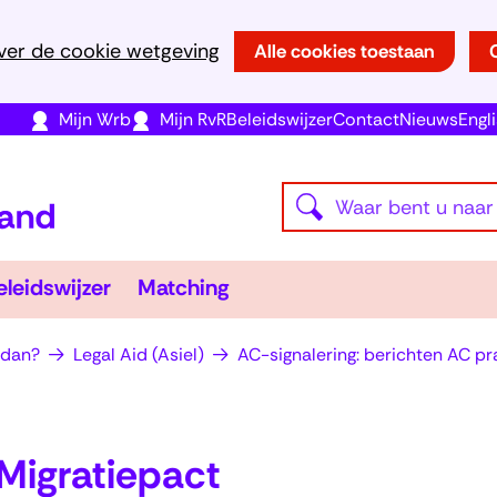
Ga
ver de cookie wetgeving
Alle cookies toestaan
naar
de
(opent
(opent
(opent
Mijn Wrb
Mijn RvR
Beleidswijzer
Contact
Nieuws
Engl
inhoud
in
in
in
(naar
nieuw
nieuw
nieuw
Waar
homepage)
Z
venster)
venster)
venster)
bent
o
u
e
r
Beleidswijzer
Matching
eleidswijzer
Matching
naar
iators
klappen
Uitklappen
Uitklappen
k
op
e
 dan?
Legal Aid (Asiel)
AC-signalering: berichten AC pra
zoek?
n
Migratiepact