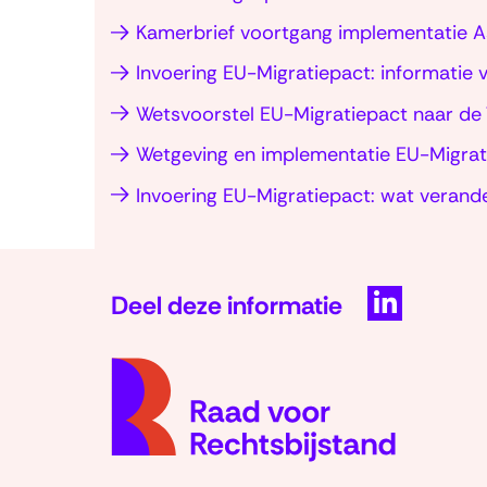
Kamerbrief voortgang implementatie As
Invoering EU-Migratiepact: informatie 
Wetsvoorstel EU-Migratiepact naar d
Wetgeving en implementatie EU-Migrat
Invoering EU-Migratiepact: wat verand
Deel deze informatie
D
e
l
e
n
o