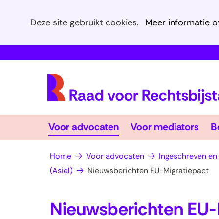
Cookies
Deze site gebruikt cookies.
Meer informatie o
toestaan?
Hier
kan
het
gebruik
van
cookies
Voor
Voo
op
Voor advocaten
Voor mediators
B
advocaten
Uitklappen
med
Uit
deze
website
Home
Voor advocaten
Ingeschreven en
worden
(Asiel)
Nieuwsberichten EU-Migratiepact
toegestaan
of
Nieuwsberichten EU-
geweigerd.