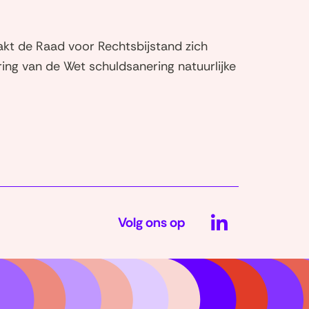
kt de Raad voor Rechtsbijstand zich
ring van de Wet schuldsanering natuurlijke
LinkedIn
Volg ons op
(opent
in
nieuw
venster)