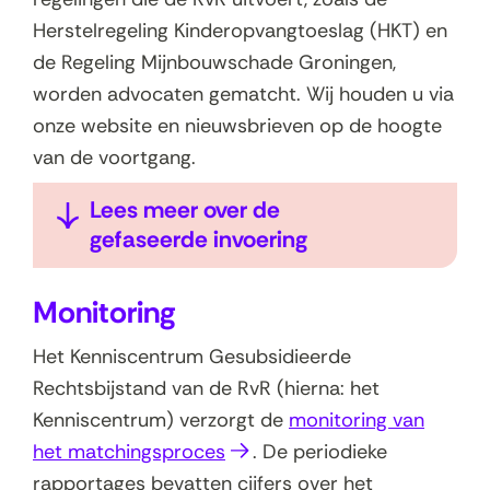
Herstelregeling Kinderopvangtoeslag (HKT) en
de Regeling Mijnbouwschade Groningen,
worden advocaten gematcht. Wij houden u via
onze website en nieuwsbrieven op de hoogte
van de voortgang.
U
Lees meer over de
i
gefaseerde invoering
t
k
Monitoring
l
a
Het Kenniscentrum Gesubsidieerde
p
Rechtsbijstand van de RvR (hierna: het
p
Kenniscentrum) verzorgt de
monitoring van
e
(
het matchingsproces
. De periodieke
n
o
rapportages bevatten cijfers over het