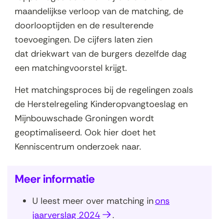
p
maandelijkse verloop van de matching, de
e
doorlooptijden en de resulterende
n
toevoegingen. De cijfers laten zien
t
dat driekwart van de burgers dezelfde dag
i
een matchingvoorstel krijgt.
n
Het matchingsproces bij de regelingen zoals
n
de Herstelregeling Kinderopvangtoeslag en
i
Mijnbouwschade Groningen wordt
e
geoptimaliseerd. Ook hier doet het
u
Kenniscentrum onderzoek naar.
w
v
Meer informatie
e
n
U leest meer over matching in
ons
s
(
jaarverslag 2024
.