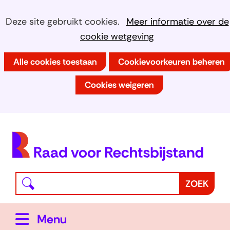
Ga
Cookies
Hier
Deze site gebruikt cookies.
Meer informatie over de
naar
kan
cookie wetgeving
toestaan?
de
het
inhoud
Alle cookies toestaan
Cookievoorkeuren beheren
gebruik
van
Cookies weigeren
cookies
op
deze
(
website
h
worden
toegestaan
Waar
Z
ZOEK
of
bent
o
geweigerd.
u
e
Uitklappen
Menu
naar
k