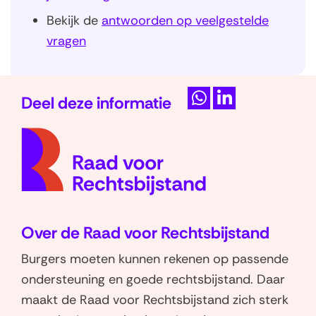
t
o
Bekijk de
antwoorden op veelgestelde
e
p
vragen
r
e
)
n
t
Deel deze informatie
i
D
D
(naar
n
e
e
homep
l
l
n
e
e
i
n
n
e
o
o
u
Over de Raad voor Rechtsbijstand
p
p
w
W
L
Burgers moeten kunnen rekenen op passende
v
h
i
ondersteuning en goede rechtsbijstand. Daar
e
a
n
maakt de Raad voor Rechtsbijstand zich sterk
n
t
k