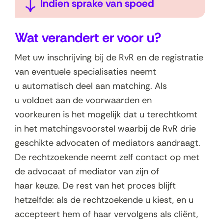
U
Indien sprake van spoed
l
i
a
t
Wat verandert er voor u?
p
k
p
l
Met uw inschrijving bij de RvR en de registratie
e
a
van eventuele specialisaties neemt
n
p
u automatisch deel aan matching. Als
p
u voldoet aan de voorwaarden en
e
voorkeuren is het mogelijk dat u terechtkomt
n
in het matchingsvoorstel waarbij de RvR drie
geschikte advocaten of mediators aandraagt.
De rechtzoekende neemt zelf contact op met
de advocaat of mediator van zijn of
haar keuze. De rest van het proces blijft
hetzelfde: als de rechtzoekende u kiest, en u
accepteert hem of haar vervolgens als cliënt,