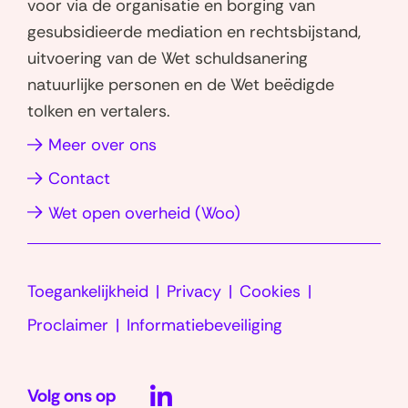
voor via de organisatie en borging van
s
s
e
gesubsidieerde mediation en rechtsbijstand,
t
a
d
uitvoering van de Wet schuldsanering
e
p
I
natuurlijke personen en de Wet beëdigde
r
p
n
tolken en vertalers.
)
(opent
(opent
in
in
(opent
Meer over ons
nieuw
nieuw
in
Contact
venster)
venster)
nieuw
(opent
Wet open overheid (Woo)
venster)
in
nieuw
Toegankelijkheid
Privacy
Cookies
venster)
Proclaimer
Informatiebeveiliging
LinkedIn
Volg ons op
(opent