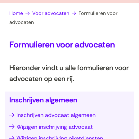
op
e
Home
Voor advocaten
Formulieren voor
zoek?
n
advocaten
Formulieren voor advocaten
Hieronder vindt u alle formulieren voor
advocaten op een rij.
Inschrijven algemeen
Inschrijven advocaat algemeen
S
Wijzigen inschrijving advocaat
l
a
Wijzigen inschrijving piketdiensten