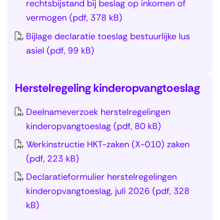
f
n
rechtsbijstand bij beslag op inkomen of
i
t
l
i
o
R
vermogen
(pdf, 378 kB)
g
r
e
t
r
v
e
Bijlage declaratie toeslag bestuurlijke lus
e
n
e
m
r
f
asiel
(pdf, 99 kB)
g
)
n
u
(2
o
e
M
l
)
r
T
l
i
i
Herstelregeling kinderopvangtoeslag
)
m
e
e
j
e
u
r
n
n
Deelnameverzoek herstelregelingen
r
S
l
u
)
R
kinderopvangtoeslag
(pdf, 80 kB)
b
l
i
g
v
u
Werkinstructie HKT-zaken (X-010) zaken
a
e
n
R
i
(pdf, 223 kB)
n
r
a
)
t
a
e
Declaratieformulier herstelregelingen
a
e
v
n
kinderopvangtoeslag, juli 2026
(pdf, 328
r
n
i
v
kB)
n
M
g
o