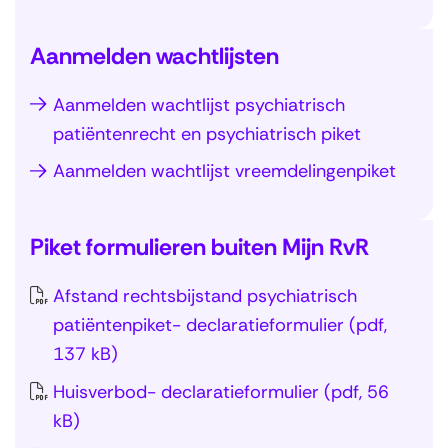
j
v
e
v
T
e
Aanmelden wachtlijsten
n
e
e
n
)
n
r
a
Aanmelden wachtlijst psychiatrisch
S
s
u
l
patiëntenrecht en psychiatrisch piket
l
p
g
g
Aanmelden wachtlijst vreemdelingenpiket
a
e
n
e
n
c
a
m
T
a
i
a
e
Piket formulieren buiten Mijn RvR
e
v
a
r
e
r
i
l
Afstand rechtsbijstand psychiatrisch
n
n
S
u
g
i
patiëntenpiket- declaratieformulier
(pdf,
a
)
l
g
a
s
137 kB)
v
a
n
t
a
i
Huisverbod- declaratieformulier
(pdf, 56
n
a
i
t
g
kB)
a
a
e
i
a