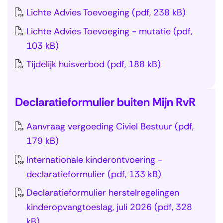
t
T
a
n
i
a
Lichte Advies Toevoeging
(pdf, 238 kB)
e
o
v
)
k
r
Lichte Advies Toevoeging - mutatie
(pdf,
n
e
i
e
n
103 kB)
M
v
g
t
a
i
o
a
Tijdelijk huisverbod
(pdf, 188 kB)
f
v
j
e
t
o
i
n
g
i
T
r
g
Declaratieformulier buiten Mijn RvR
R
i
e
e
m
a
v
n
o
r
u
t
Aanvraag vergoeding Civiel Bestuur
(pdf,
S
R
g
v
u
l
i
179 kB)
l
)
e
e
g
i
e
Internationale kinderontvoering -
a
n
r
n
e
(
declaratieformulier
(pdf, 133 kB)
n
b
(
a
r
T
a
Declaratieformulier herstelregelingen
u
T
a
e
o
v
kinderopvangtoeslag, juli 2026
(pdf, 328
i
o
r
n
e
i
kB)
t
e