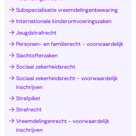
n
t
i
Subspecialisatie vreemdelingenbewaring
s
i
g
c
Internationale kinderontvoeringszaken
e
a
h
o
Jeugdstrafrecht
t
r
v
i
Personen- en familierecht - voorwaardelijk
i
e
e
Slachtofferzaken
j
r
(
v
(
Sociaal zekerheidsrecht
I
e
I
n
Sociaal zekerheidsrecht - voorwaardelijk
n
n
s
inschrijven
a
s
c
Strafpiket
l
c
h
g
Strafrecht
h
r
e
r
Vreemdelingenrecht - voorwaardelijk
i
m
i
inschrijven
j
e