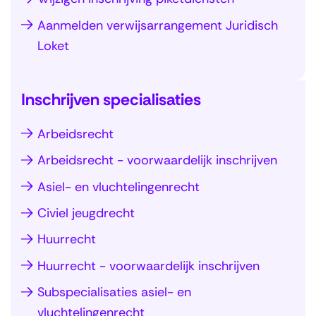
n
Aanmelden verwijsarrangement Juridisch
a
Loket
v
i
T
Inschrijven specialisaties
g
e
a
r
Arbeidsrecht
t
S
u
i
Arbeidsrecht - voorwaardelijk inschrijven
l
g
e
a
Asiel- en vluchtelingenrecht
n
o
n
a
Civiel jeugdrecht
v
a
a
Huurrecht
e
v
r
r
i
Huurrecht - voorwaardelijk inschrijven
n
(
g
a
Subspecialisaties asiel- en
I
a
v
vluchtelingenrecht