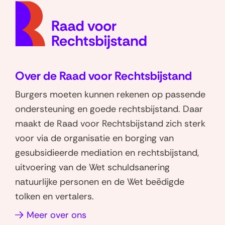
l
e
a
(naar
e
e
b
a
u
p
i
r
d
homep
l
l
o
d
g
v
n
(
v
e
e
u
e
n
a
g
V
o
n
n
w
)
a
n
k
o
c
o
o
s
a
g
Over de Raad voor Rechtsbijstand
i
p
p
o
a
c
r
t
W
L
n
r
t
Burgers moeten kunnen rekenen op passende
h
n
o
h
i
d
a
e
ondersteuning en goede rechtsbijstand. Daar
a
a
e
a
n
e
d
n
maakt de Raad voor Rechtsbijstand zich sterk
d
v
t
k
s
r
v
)
voor via de organisatie en borging van
e
s
e
i
l
o
o
gesubsidieerde mediation en rechtsbijstand,
)
a
d
g
a
p
c
uitvoering van de Wet schuldsanering
p
I
a
g
v
a
natuurlijke personen en de Wet beëdigde
p
n
t
)
a
t
tolken en vertalers.
(opent
(opent
i
n
e
in
in
(opent
Meer over ons
e
g
n
nieuw
nieuw