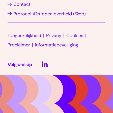
in
(
Contact
t
)
venster)
venster)
nieuw
V
o
(opent
Protocol Wet open overheid (Woo)
venster)
o
e
in
o
s
nieuw
r
l
Toegankelijkheid
Privacy
Cookies
venster)
a
a
Proclaimer
Informatiebeveiliging
d
g
LinkedIn
v
)
o
Volg ons op
(opent
c
in
a
t
nieuw
e
venster)
n
)