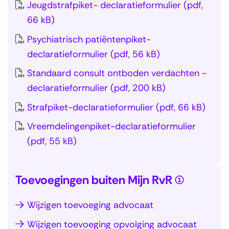
v
Jeugdstrafpiket- declaratieformulier
(pdf,
r
o
e
t
i
66 kB)
n
v
s
i
g
a
e
)
Psychiatrisch patiëntenpiket-
e
a
v
r
declaratieformulier
(pdf, 56 kB)
(
t
i
(
I
Standaard consult ontboden verdachten -
i
g
A
n
declaratieformulier
(pdf, 200 kB)
e
a
a
s
o
Strafpiket-declaratieformulier
(pdf, 66 kB)
t
n
c
v
i
Vreemdelingenpiket-declaratieformulier
m
h
e
e
(pdf, 55 kB)
e
r
r
(
l
i
(
A
T
d
j
Toevoegingen buiten Mijn RvR (1)
P
a
e
e
v
i
n
r
n
Wijzigen toevoeging advocaat
e
k
S
m
u
w
n
Wijzigen toevoeging opvolging advocaat
e
l