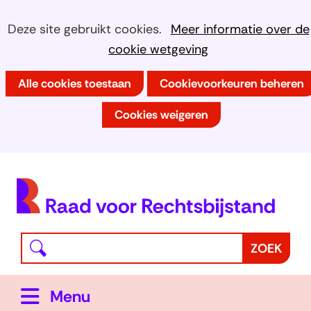
Ga
Cookies
Hier
Deze site gebruikt cookies.
Meer informatie over de
naar
kan
cookie wetgeving
toestaan?
de
het
inhoud
Alle cookies toestaan
Cookievoorkeuren beheren
gebruik
van
Cookies weigeren
cookies
op
deze
(
website
h
worden
toegestaan
Waar
Z
ZOEK
of
bent
o
geweigerd.
u
e
Uitklappen
Menu
naar
k