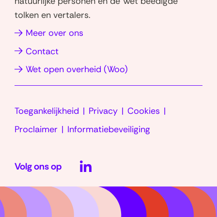
natuurlijke personen en de Wet beëdigde
p
n
tolken en vertalers.
(opent
(opent
in
in
(opent
Meer over ons
nieuw
nieuw
in
Contact
venster)
venster)
nieuw
(opent
Wet open overheid (Woo)
venster)
in
nieuw
Toegankelijkheid
Privacy
Cookies
venster)
Proclaimer
Informatiebeveiliging
LinkedIn
Volg ons op
(opent
in
nieuw