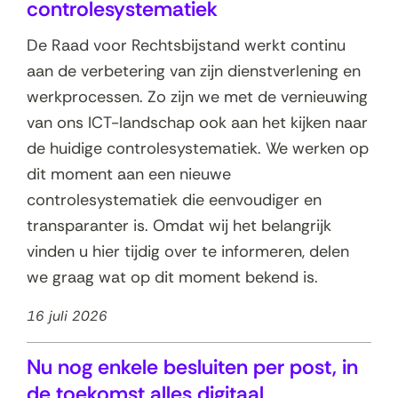
t
controlesystematiek
a
De Raad voor Rechtsbijstand werkt continu
t
aan de verbetering van zijn dienstverlening en
e
werkprocessen. Zo zijn we met de vernieuwing
n
van ons ICT-landschap ook aan het kijken naar
de huidige controlesystematiek. We werken op
dit moment aan een nieuwe
controlesystematiek die eenvoudiger en
transparanter is. Omdat wij het belangrijk
vinden u hier tijdig over te informeren, delen
we graag wat op dit moment bekend is.
16 juli 2026
Nu nog enkele besluiten per post, in
de toekomst alles digitaal