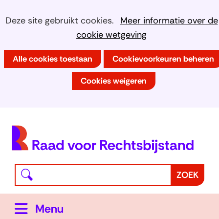
Ga
Cookies
Hier
Deze site gebruikt cookies.
Meer informatie over de
naar
kan
cookie wetgeving
toestaan?
de
het
inhoud
Alle cookies toestaan
Cookievoorkeuren beheren
gebruik
van
Cookies weigeren
cookies
op
deze
(
website
h
worden
toegestaan
Waar
Z
ZOEK
of
bent
o
geweigerd.
u
e
Uitklappen
Menu
naar
k