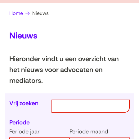
op
e
Home
Nieuws
zoek?
n
Nieuws
Hieronder vindt u een overzicht van
het nieuws voor advocaten en
mediators.
Z
Z
Vrij zoeken
o
o
e
Periode
e
k
Periode jaar
Periode maand
k
e