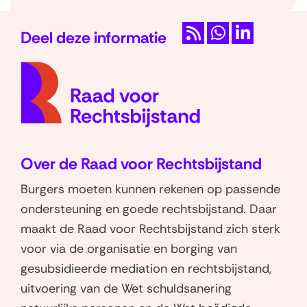
Deel deze informatie
R
D
D
(naar
S
e
e
homep
S
l
l
e
e
n
n
o
o
Over de Raad voor Rechtsbijstand
p
p
W
L
Burgers moeten kunnen rekenen op passende
h
i
ondersteuning en goede rechtsbijstand. Daar
a
n
maakt de Raad voor Rechtsbijstand zich sterk
t
k
voor via de organisatie en borging van
s
e
gesubsidieerde mediation en rechtsbijstand,
a
d
uitvoering van de Wet schuldsanering
p
I