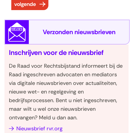
r
volgende
e
s
u
Verzonden nieuwsbrieven
l
t
Inschrijven voor de nieuwsbrief
a
t
De Raad voor Rechtsbijstand informeert bij de
e
Raad ingeschreven advocaten en mediators
n
via digitale nieuwsbrieven over actualiteiten,
nieuwe wet- en regelgeving en
bedrijfsprocessen. Bent u niet ingeschreven,
maar wilt u wel onze nieuwsbrieven
ontvangen? Meld u dan aan.
Nieuwsbrief rvr.org