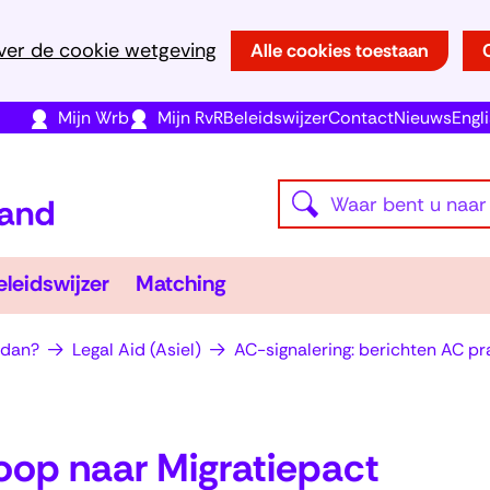
Ga
ver de cookie wetgeving
Alle cookies toestaan
naar
de
(opent
(opent
(opent
Mijn Wrb
Mijn RvR
Beleidswijzer
Contact
Nieuws
Engl
inhoud
in
in
in
(naar
nieuw
nieuw
nieuw
Waar
homepage)
Z
venster)
venster)
venster)
bent
o
u
e
r
Beleidswijzer
Matching
eleidswijzer
Matching
naar
iators
klappen
Uitklappen
Uitklappen
k
op
e
 dan?
Legal Aid (Asiel)
AC-signalering: berichten AC pra
zoek?
n
oop naar Migratiepact