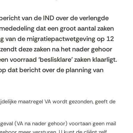
bericht van de IND over de verlengde
 mededeling dat een groot aantal zaken
ng van de migratiepactwetgeving op 12
 zendt deze zaken na het nader gehoor
n voorraad ‘beslisklare’ zaken klaarligt.
 op dat bericht over de planning van
ijdelijke maatregel VA wordt gezonden, geeft de
it geval (VA na nader gehoor) voortaan geen mail
ehoor meer versturen. U kunt de cliënt zelf