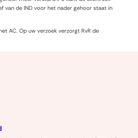
ef van de IND voor het nader gehoor staat in
 het AC. Op uw verzoek verzorgt RvR de
(naar
homepage)
d