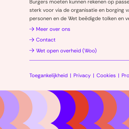
Burgers moeten kunnen rekenen op passen
i
sterk voor via de organisatie en borging 
n
personen en de Wet beëdigde tolken en ve
k
e
(opent
Meer over ons
d
in
Contact
I
nieuw
(opent
Wet open overheid (Woo)
n
venster)
(opent
in
in
nieuw
nieuw
Toegankelijkheid
Privacy
Cookies
venster)
Pr
venster)