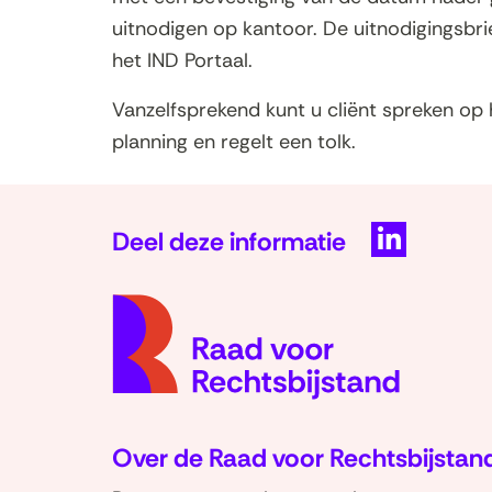
uitnodigen op kantoor. De uitnodigingsbri
het IND Portaal.
Vanzelfsprekend kunt u cliënt spreken op
planning en regelt een tolk.
Deel deze informatie
D
e
l
e
n
o
p
Over de Raad voor Rechtsbijstan
L