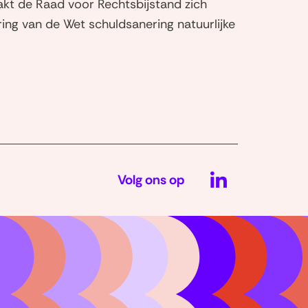
kt de Raad voor Rechtsbijstand zich
ring van de Wet schuldsanering natuurlijke
LinkedIn
Volg ons op
(opent
in
nieuw
venster)