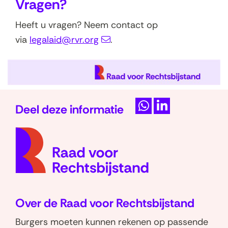
Vragen?
Heeft u vragen? Neem contact op
via
legalaid@rvr.org
.
Deel deze informatie
D
D
(naar
e
e
homep
l
l
e
e
n
n
o
o
Over de Raad voor Rechtsbijstand
p
p
W
L
Burgers moeten kunnen rekenen op passende