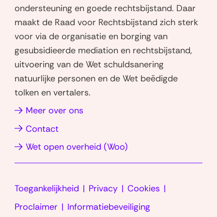
h
i
ondersteuning en goede rechtsbijstand. Daar
a
n
maakt de Raad voor Rechtsbijstand zich sterk
t
k
voor via de organisatie en borging van
s
e
gesubsidieerde mediation en rechtsbijstand,
a
d
uitvoering van de Wet schuldsanering
p
I
natuurlijke personen en de Wet beëdigde
p
n
tolken en vertalers.
(opent
(opent
in
in
(opent
Meer over ons
nieuw
nieuw
in
Contact
venster)
venster)
nieuw
(opent
Wet open overheid (Woo)
venster)
in
nieuw
Toegankelijkheid
Privacy
Cookies
venster)
Proclaimer
Informatiebeveiliging