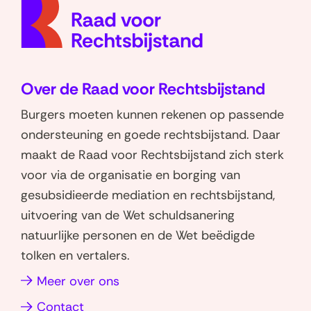
homep
l
l
n
e
e
n
n
n
i
o
o
e
Over de Raad voor Rechtsbijstand
p
p
u
W
L
Burgers moeten kunnen rekenen op passende
w
h
i
ondersteuning en goede rechtsbijstand. Daar
v
a
n
maakt de Raad voor Rechtsbijstand zich sterk
e
t
k
voor via de organisatie en borging van
n
s
e
gesubsidieerde mediation en rechtsbijstand,
a
d
s
uitvoering van de Wet schuldsanering
p
I
t
natuurlijke personen en de Wet beëdigde
p
n
e
tolken en vertalers.
(opent
(opent
r
in
in
(opent
Meer over ons
)
nieuw
nieuw
in
Contact