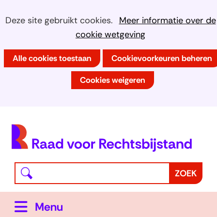
Ga
Cookies
Hier
Deze site gebruikt cookies.
Meer informatie over de
naar
kan
cookie wetgeving
toestaan?
de
het
inhoud
Alle cookies toestaan
Cookievoorkeuren beheren
gebruik
van
Cookies weigeren
cookies
op
deze
(
website
h
worden
toegestaan
Waar
Z
ZOEK
of
bent
o
geweigerd.
u
e
Uitklappen
Menu
naar
k