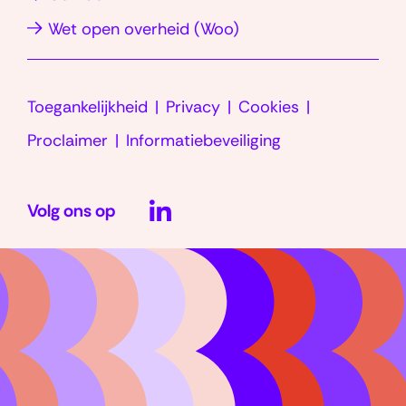
venster)
venster)
nieuw
(opent
Wet open overheid (Woo)
venster)
in
nieuw
Toegankelijkheid
Privacy
Cookies
venster)
Proclaimer
Informatiebeveiliging
LinkedIn
Volg ons op
(opent
in
nieuw
venster)