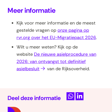
Meer informatie
Kijk voor meer informatie en de meest
gestelde vragen op
onze pagina op
rvr.org over het EU-Migratiepact 2026
.
Wilt u meer weten? Kijk op de
website
De nieuwe asielprocedure van
2026: van ontvangst tot definitief
(
asielbesluit
van de Rijksoverheid.
o
p
e
Deel deze informatie
n
D
D
t
(naar
e
e
i