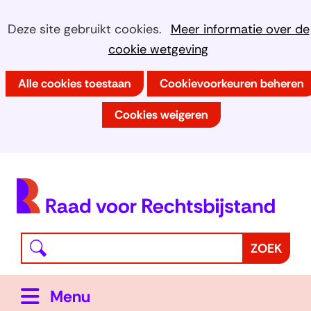
Ga
Cookies
Hier
Deze site gebruikt cookies.
Meer informatie over de
naar
kan
cookie wetgeving
toestaan?
de
het
inhoud
Alle cookies toestaan
Cookievoorkeuren beheren
gebruik
van
Cookies weigeren
cookies
op
deze
(
website
h
worden
toegestaan
Waar
Z
ZOEK
of
bent
o
geweigerd.
u
e
Uitklappen
Menu
naar
k