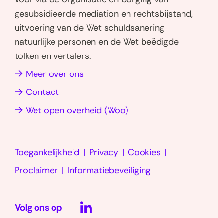
s
e
gesubsidieerde mediation en rechtsbijstand,
a
d
uitvoering van de Wet schuldsanering
p
I
natuurlijke personen en de Wet beëdigde
p
n
tolken en vertalers.
(opent
(opent
in
in
(opent
Meer over ons
nieuw
nieuw
in
Contact
venster)
venster)
nieuw
(opent
Wet open overheid (Woo)
venster)
in
nieuw
Toegankelijkheid
Privacy
Cookies
venster)
Proclaimer
Informatiebeveiliging
LinkedIn
Volg ons op
(opent