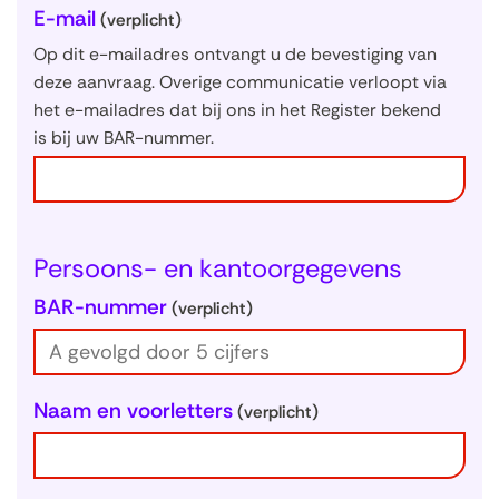
U
E-mail
(verplicht)
w
Op dit e-mailadres ontvangt u de bevestiging van
g
deze aanvraag. Overige communicatie verloopt via
het e-mailadres dat bij ons in het Register bekend
e
is bij uw BAR-nummer.
g
e
v
e
Persoons- en kantoorgegevens
n
s
BAR-nummer
(verplicht)
Naam en voorletters
(verplicht)