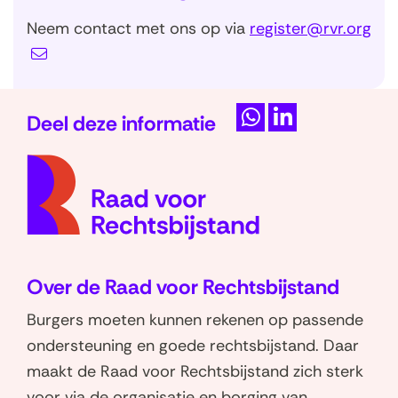
w
Neem contact met ons op via
register@rvr.org
v
e
n
Deel deze informatie
s
D
D
t
(naar
e
e
e
homep
l
l
r
e
e
)
n
n
o
o
Over de Raad voor Rechtsbijstand
p
p
W
L
Burgers moeten kunnen rekenen op passende
h
i
ondersteuning en goede rechtsbijstand. Daar
a
n
maakt de Raad voor Rechtsbijstand zich sterk
t
k
voor via de organisatie en borging van