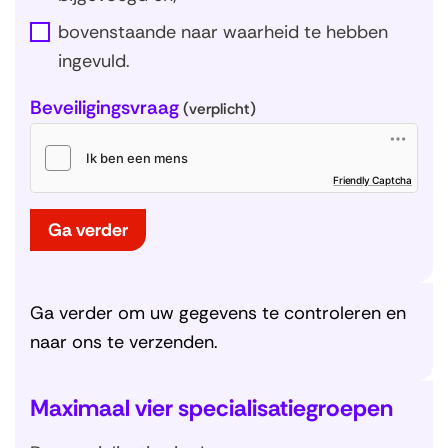
bovenstaande naar waarheid te hebben
ingevuld.
Beveiligingsvraag
(verplicht)
(
Friendly Captcha
o
p
e
n
t
Ga verder
i
n
n
i
e
u
w
v
Ga verder om uw gegevens te controleren en
e
n
s
naar ons te verzenden.
t
e
r
)
Maximaal vier specialisatiegroepen