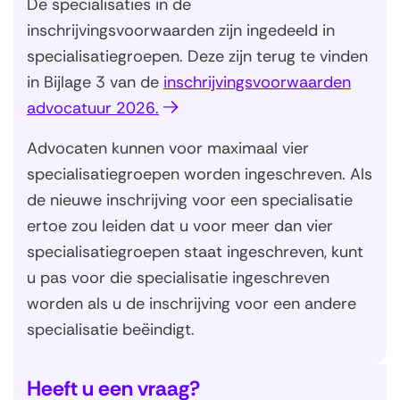
De specialisaties in de
inschrijvingsvoorwaarden zijn ingedeeld in
specialisatiegroepen. Deze zijn terug te vinden
in Bijlage 3 van de
inschrijvingsvoorwaarden
(
advocatuur 2026.
o
Advocaten kunnen voor maximaal vier
p
specialisatiegroepen worden ingeschreven. Als
e
de nieuwe inschrijving voor een specialisatie
n
ertoe zou leiden dat u voor meer dan vier
t
specialisatiegroepen staat ingeschreven, kunt
i
u pas voor die specialisatie ingeschreven
n
worden als u de inschrijving voor een andere
n
specialisatie beëindigt.
i
e
Heeft u een vraag?
u