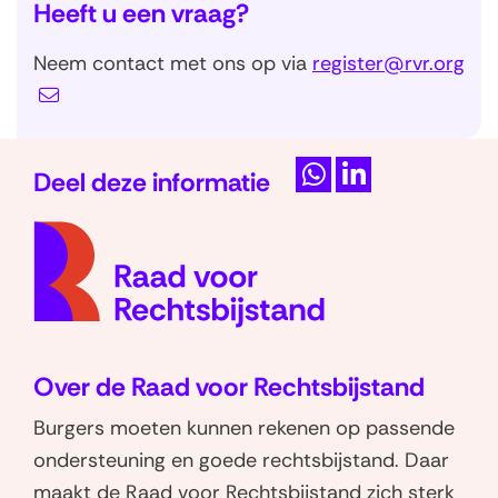
Heeft u een vraag?
u
w
Neem contact met ons op via
register@rvr.org
v
e
n
Deel deze informatie
s
D
D
t
(naar
e
e
e
homep
l
l
r
e
e
)
n
n
o
o
Over de Raad voor Rechtsbijstand
p
p
W
L
Burgers moeten kunnen rekenen op passende
h
i
ondersteuning en goede rechtsbijstand. Daar
a
n
maakt de Raad voor Rechtsbijstand zich sterk