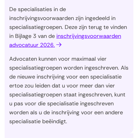
De specialisaties in de
inschrijvingsvoorwaarden zijn ingedeeld in
specialisatiegroepen. Deze zijn terug te vinden
in Bijlage 3 van de
inschrijvingsvoorwaarden
(
advocatuur 2026.
o
Advocaten kunnen voor maximaal vier
p
specialisatiegroepen worden ingeschreven. Als
e
de nieuwe inschrijving voor een specialisatie
n
ertoe zou leiden dat u voor meer dan vier
t
specialisatiegroepen staat ingeschreven, kunt
i
u pas voor die specialisatie ingeschreven
n
worden als u de inschrijving voor een andere
n
specialisatie beëindigt.
i
e