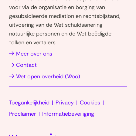
t
k
voor via de organisatie en borging van
s
e
gesubsidieerde mediation en rechtsbijstand,
a
d
uitvoering van de Wet schuldsanering
p
I
natuurlijke personen en de Wet beëdigde
p
n
tolken en vertalers.
(opent
(opent
in
in
(opent
Meer over ons
nieuw
nieuw
in
Contact
venster)
venster)
nieuw
(opent
Wet open overheid (Woo)
venster)
in
nieuw
Toegankelijkheid
Privacy
Cookies
venster)
Proclaimer
Informatiebeveiliging
LinkedIn