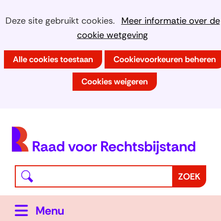
Ga
Cookies
Hier
Deze site gebruikt cookies.
Meer informatie over de
naar
kan
cookie wetgeving
toestaan?
de
het
inhoud
Alle cookies toestaan
Cookievoorkeuren beheren
gebruik
van
Cookies weigeren
cookies
op
deze
(
website
h
worden
toegestaan
Waar
Z
ZOEK
of
bent
o
geweigerd.
u
e
Uitklappen
Menu
naar
k