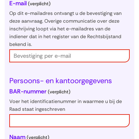
U
E-mail
(verplicht)
w
Op dit e-mailadres ontvangt u de bevestiging van
g
deze aanvraag. Overige communicatie over deze
inschrijving loopt via het e-mailadres van de
e
indiener dat in het register van de Rechtsbijstand
g
bekend is.
e
v
e
n
Persoons- en kantoorgegevens
s
BAR-nummer
(verplicht)
Voer het identificatienummer in waarmee u bij de
Raad staat ingeschreven
Naam
(verplicht)