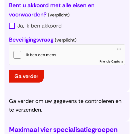
Bent u akkoord met alle eisen en
voorwaarden?
(verplicht)
Ja, ik ben akkoord
Beveiligingsvraag
(verplicht)
(
Friendly Captcha
o
p
e
n
t
Ga verder
i
n
n
i
e
u
w
v
Ga verder om uw gegevens te controleren en
e
n
s
te verzenden.
t
e
r
)
Maximaal vier specialisatiegroepen