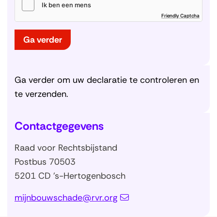
(
Friendly Captcha
o
p
e
n
t
Ga verder
i
n
n
i
e
u
w
v
Ga verder om uw declaratie te controleren en
e
n
s
te verzenden.
t
e
r
)
Contactgegevens
Raad voor Rechtsbijstand
Postbus 70503
5201 CD 's-Hertogenbosch
mijnbouwschade@rvr.org