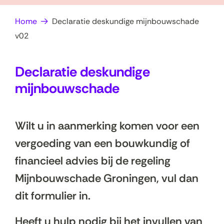
op
e
Home
Declaratie deskundige mijnbouwschade
zoek?
n
v02
Declaratie deskundige
mijnbouwschade
Wilt u in aanmerking komen voor een
vergoeding van een bouwkundig of
financieel advies bij de regeling
Mijnbouwschade Groningen, vul dan
dit formulier in.
Heeft u hulp nodig bij het invullen van