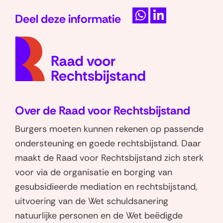
Deel deze informatie
D
D
(naar
e
e
homep
l
l
e
e
n
n
o
o
Over de Raad voor Rechtsbijstand
p
p
W
L
Burgers moeten kunnen rekenen op passende
h
i
ondersteuning en goede rechtsbijstand. Daar
a
n
maakt de Raad voor Rechtsbijstand zich sterk
t
k
voor via de organisatie en borging van
s
e
gesubsidieerde mediation en rechtsbijstand,
a
d
uitvoering van de Wet schuldsanering
p
I
natuurlijke personen en de Wet beëdigde
p
n