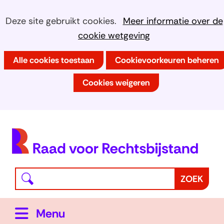
Ga
Cookies
Hier
Deze site gebruikt cookies.
Meer informatie over de
naar
kan
cookie wetgeving
toestaan?
de
het
inhoud
Alle cookies toestaan
Cookievoorkeuren beheren
gebruik
van
Cookies weigeren
cookies
op
deze
(
website
h
worden
toegestaan
Waar
Z
ZOEK
of
bent
o
geweigerd.
u
e
Uitklappen
Menu
naar
k