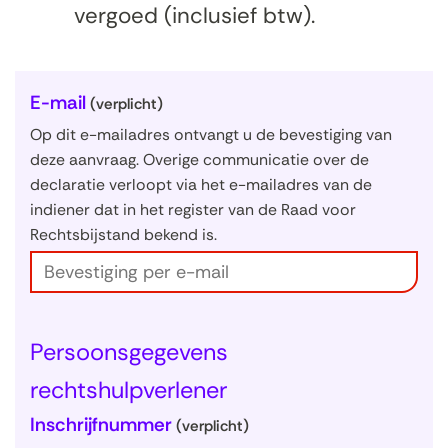
vergoed (inclusief btw).
U
E-mail
(verplicht)
w
Op dit e-mailadres ontvangt u de bevestiging van
g
deze aanvraag. Overige communicatie over de
declaratie verloopt via het e-mailadres van de
e
indiener dat in het register van de Raad voor
g
Rechtsbijstand bekend is.
e
v
e
n
Persoonsgegevens
s
rechtshulpverlener
Inschrijfnummer
(verplicht)