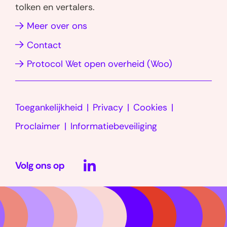
tolken en vertalers.
(opent
(opent
in
in
(opent
Meer over ons
nieuw
nieuw
in
Contact
venster)
venster)
nieuw
(opent
Protocol Wet open overheid (Woo)
venster)
in
nieuw
Toegankelijkheid
Privacy
Cookies
venster)
Proclaimer
Informatiebeveiliging
LinkedIn
Volg ons op
(opent
in
nieuw
venster)