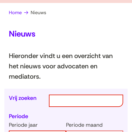
op
e
Home
Nieuws
zoek?
n
Nieuws
Hieronder vindt u een overzicht van
het nieuws voor advocaten en
mediators.
Z
Z
Vrij zoeken
o
o
e
Periode
e
k
Periode jaar
Periode maand
k
e