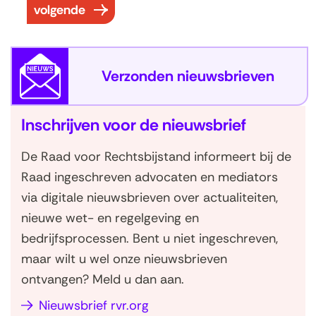
r
volgende
e
s
u
Verzonden nieuwsbrieven
l
t
Inschrijven voor de nieuwsbrief
a
t
De Raad voor Rechtsbijstand informeert bij de
e
Raad ingeschreven advocaten en mediators
n
via digitale nieuwsbrieven over actualiteiten,
nieuwe wet- en regelgeving en
bedrijfsprocessen. Bent u niet ingeschreven,
maar wilt u wel onze nieuwsbrieven
ontvangen? Meld u dan aan.
Nieuwsbrief rvr.org