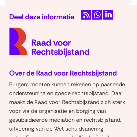
Deel deze informatie
R
D
D
(naar
S
e
e
homep
S
l
l
e
e
n
n
o
o
Over de Raad voor Rechtsbijstand
p
p
W
L
Burgers moeten kunnen rekenen op passende
h
i
ondersteuning en goede rechtsbijstand. Daar
a
n
maakt de Raad voor Rechtsbijstand zich sterk
t
k
voor via de organisatie en borging van
s
e
gesubsidieerde mediation en rechtsbijstand,
a
d
uitvoering van de Wet schuldsanering
p
I