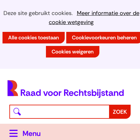
Ga
Cookies
Hier
Deze site gebruikt cookies.
Meer informatie over de
naar
kan
cookie wetgeving
toestaan?
de
het
inhoud
Alle cookies toestaan
Cookievoorkeuren beheren
gebruik
van
Cookies weigeren
cookies
op
deze
(
website
h
worden
toegestaan
Waar
Z
ZOEK
of
bent
o
geweigerd.
u
e
Uitklappen
Menu
naar
k