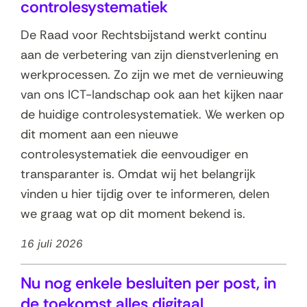
t
controlesystematiek
a
De Raad voor Rechtsbijstand werkt continu
t
aan de verbetering van zijn dienstverlening en
e
werkprocessen. Zo zijn we met de vernieuwing
n
van ons ICT-landschap ook aan het kijken naar
de huidige controlesystematiek. We werken op
dit moment aan een nieuwe
controlesystematiek die eenvoudiger en
transparanter is. Omdat wij het belangrijk
vinden u hier tijdig over te informeren, delen
we graag wat op dit moment bekend is.
16 juli 2026
Nu nog enkele besluiten per post, in
de toekomst alles digitaal