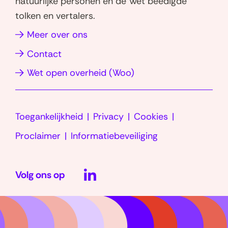
natuurlijke personen en de Wet beëdigde
p
n
tolken en vertalers.
(opent
(opent
in
in
(opent
Meer over ons
nieuw
nieuw
in
Contact
venster)
venster)
nieuw
(opent
Wet open overheid (Woo)
venster)
in
nieuw
Toegankelijkheid
Privacy
Cookies
venster)
Proclaimer
Informatiebeveiliging
LinkedIn
Volg ons op
(opent
in
nieuw