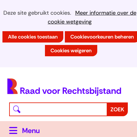
Ga
Cookies
Hier
Deze site gebruikt cookies.
Meer informatie over de
naar
kan
cookie wetgeving
toestaan?
de
het
inhoud
Alle cookies toestaan
Cookievoorkeuren beheren
gebruik
van
Cookies weigeren
cookies
op
deze
(
website
h
worden
toegestaan
Waar
Z
ZOEK
of
bent
o
geweigerd.
u
e
Uitklappen
Menu
naar
k