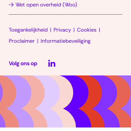
(opent
Wet open overheid (Woo)
venster)
in
nieuw
Toegankelijkheid
Privacy
Cookies
venster)
Proclaimer
Informatiebeveiliging
LinkedIn
Volg ons op
(opent
in
nieuw
venster)