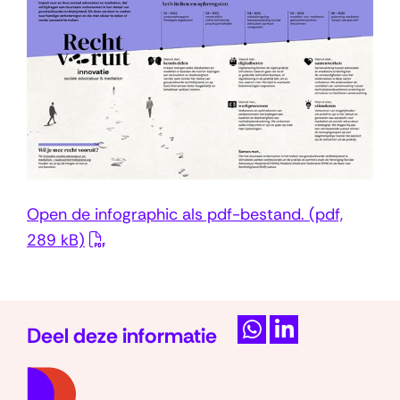
Open de infographic als pdf-bestand.
(pdf,
289 kB)
Deel deze informatie
D
D
(naar
e
e