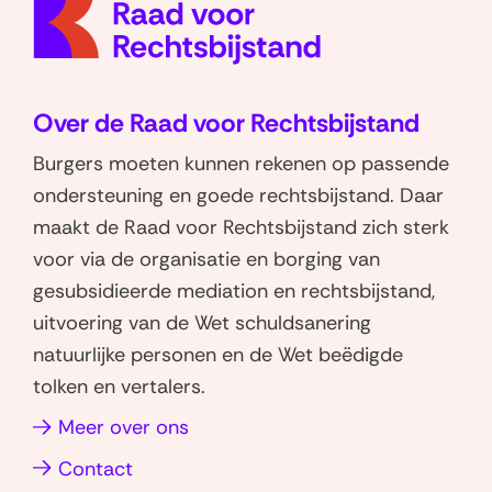
homep
l
l
e
e
n
n
o
o
Over de Raad voor Rechtsbijstand
p
p
W
L
Burgers moeten kunnen rekenen op passende
h
i
ondersteuning en goede rechtsbijstand. Daar
a
n
maakt de Raad voor Rechtsbijstand zich sterk
t
k
voor via de organisatie en borging van
s
e
gesubsidieerde mediation en rechtsbijstand,
a
d
uitvoering van de Wet schuldsanering
p
I
natuurlijke personen en de Wet beëdigde
p
n
tolken en vertalers.
(opent
(opent
in
in
(opent
Meer over ons
nieuw
nieuw
in
Contact
venster)
venster)
nieuw