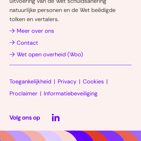
uitvoering van de Wet schuldsanering
p
I
natuurlijke personen en de Wet beëdigde
p
n
tolken en vertalers.
(opent
(opent
in
in
(opent
Meer over ons
nieuw
nieuw
in
Contact
venster)
venster)
nieuw
(opent
Wet open overheid (Woo)
venster)
in
nieuw
Toegankelijkheid
Privacy
Cookies
venster)
Proclaimer
Informatiebeveiliging
LinkedIn
Volg ons op
(opent
in