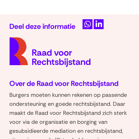
v
e
n
Deel deze informatie
D
D
s
(naar
e
e
t
homep
l
l
e
e
e
r
n
n
)
o
o
Over de Raad voor Rechtsbijstand
p
p
W
L
Burgers moeten kunnen rekenen op passende
h
i
ondersteuning en goede rechtsbijstand. Daar
a
n
maakt de Raad voor Rechtsbijstand zich sterk
t
k
voor via de organisatie en borging van
s
e
gesubsidieerde mediation en rechtsbijstand,
a
d