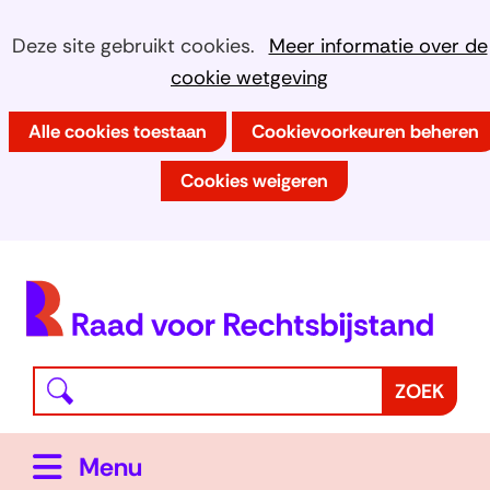
Ga
Cookies
Hier
Deze site gebruikt cookies.
Meer informatie over de
naar
kan
cookie wetgeving
toestaan?
de
het
inhoud
Alle cookies toestaan
Cookievoorkeuren beheren
gebruik
van
Cookies weigeren
cookies
op
deze
(
website
h
worden
toegestaan
Waar
Z
ZOEK
of
bent
o
geweigerd.
u
e
Uitklappen
Menu
naar
k