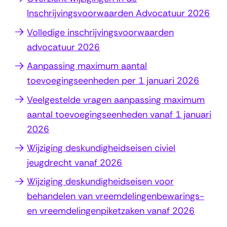
Inschrijvingsvoorwaarden Advocatuur 2026
Volledige inschrijvingsvoorwaarden
(
advocatuur 2026
o
Aanpassing maximum aantal
p
toevoegingseenheden per 1 januari 2026
e
Veelgestelde vragen aanpassing maximum
n
aantal toevoegingseenheden vanaf 1 januari
t
2026
i
Wijziging deskundigheidseisen civiel
n
jeugdrecht vanaf 2026
n
i
Wijziging deskundigheidseisen voor
e
behandelen van vreemdelingenbewarings-
u
en vreemdelingenpiketzaken vanaf 2026
w