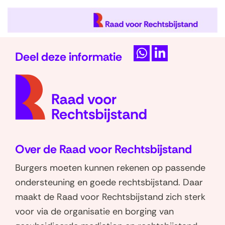
Deel deze informatie
D
D
(naar
e
e
homep
l
l
e
e
n
n
o
o
Over de Raad voor Rechtsbijstand
p
p
W
L
Burgers moeten kunnen rekenen op passende
h
i
ondersteuning en goede rechtsbijstand. Daar
a
n
maakt de Raad voor Rechtsbijstand zich sterk
t
k
voor via de organisatie en borging van
s
e