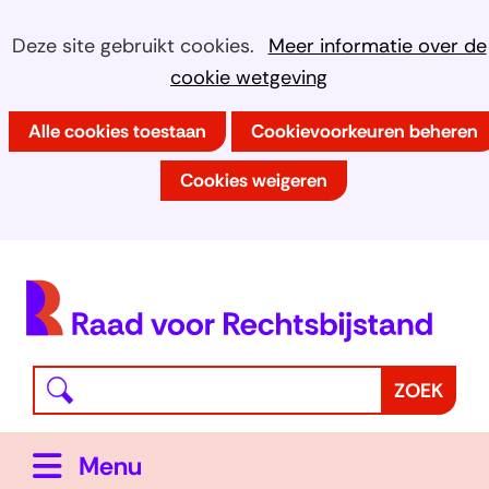
Ga
Cookies
Hier
Deze site gebruikt cookies.
Meer informatie over de
naar
kan
cookie wetgeving
toestaan?
de
het
inhoud
Alle cookies toestaan
Cookievoorkeuren beheren
gebruik
van
Cookies weigeren
cookies
op
deze
(
website
h
worden
toegestaan
Waar
Z
ZOEK
of
bent
o
geweigerd.
u
e
Uitklappen
Menu
naar
k