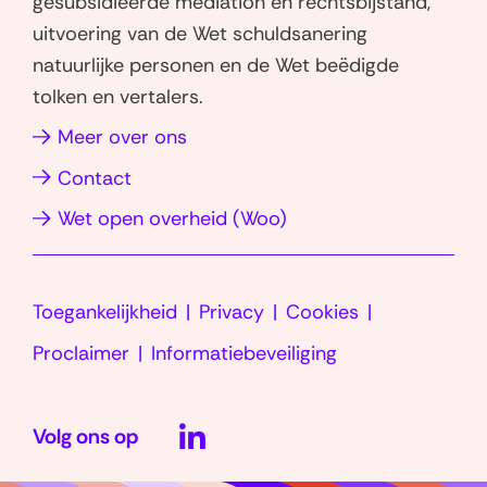
gesubsidieerde mediation en rechtsbijstand,
a
d
uitvoering van de Wet schuldsanering
p
I
natuurlijke personen en de Wet beëdigde
p
n
tolken en vertalers.
(opent
(opent
in
in
(opent
Meer over ons
nieuw
nieuw
in
Contact
venster)
venster)
nieuw
(opent
Wet open overheid (Woo)
venster)
in
nieuw
Toegankelijkheid
Privacy
Cookies
venster)
Proclaimer
Informatiebeveiliging
LinkedIn
Volg ons op
(opent
in