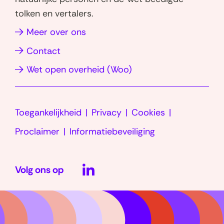
p
n
tolken en vertalers.
(opent
(opent
in
in
(opent
Meer over ons
nieuw
nieuw
in
Contact
venster)
venster)
nieuw
(opent
Wet open overheid (Woo)
venster)
in
nieuw
Toegankelijkheid
Privacy
Cookies
venster)
Proclaimer
Informatiebeveiliging
LinkedIn
Volg ons op
(opent
in
nieuw