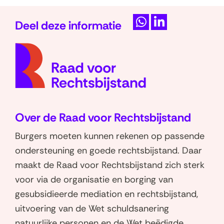
k
Deel deze informatie
l
D
D
a
(naar
e
e
p
homep
l
l
p
e
e
e
n
n
n
o
o
Over de Raad voor Rechtsbijstand
p
p
W
L
Burgers moeten kunnen rekenen op passende
h
i
ondersteuning en goede rechtsbijstand. Daar
a
n
maakt de Raad voor Rechtsbijstand zich sterk
t
k
voor via de organisatie en borging van
s
e
gesubsidieerde mediation en rechtsbijstand,
a
d
uitvoering van de Wet schuldsanering
p
I
natuurlijke personen en de Wet beëdigde