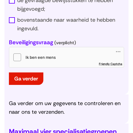
de gevraagde bewijsstukken te hebben
bijgevoegd;
bovenstaande naar waarheid te hebben
ingevuld.
Beveiligingsvraag
(verplicht)
(
Friendly Captcha
o
p
e
n
t
Ga verder
i
n
n
i
e
u
w
v
Ga verder om uw gegevens te controleren en
e
n
s
naar ons te verzenden.
t
e
r
)
Maximaal vier specialisatiegroepen