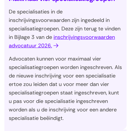
De specialisaties in de
inschrijvingsvoorwaarden zijn ingedeeld in
specialisatiegroepen. Deze zijn terug te vinden
in Bijlage 3 van de
inschrijvingsvoorwaarden
(
advocatuur 2026.
o
Advocaten kunnen voor maximaal vier
p
specialisatiegroepen worden ingeschreven. Als
e
de nieuwe inschrijving voor een specialisatie
n
ertoe zou leiden dat u voor meer dan vier
t
specialisatiegroepen staat ingeschreven, kunt
i
u pas voor die specialisatie ingeschreven
n
worden als u de inschrijving voor een andere
n
specialisatie beëindigt.
i
e