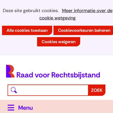
Ga
Cookies
Hier
Deze site gebruikt cookies.
Meer informatie over de
naar
kan
cookie wetgeving
toestaan?
de
het
inhoud
Alle cookies toestaan
Cookievoorkeuren beheren
gebruik
van
Cookies weigeren
cookies
op
deze
(
website
h
worden
toegestaan
Waar
Z
ZOEK
of
bent
o
geweigerd.
u
e
Uitklappen
Menu
naar
k