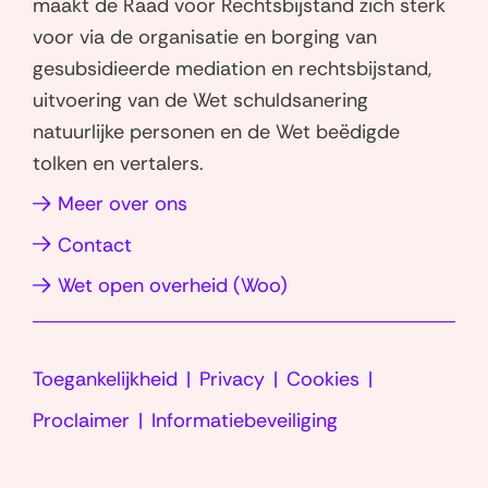
maakt de Raad voor Rechtsbijstand zich sterk
t
k
voor via de organisatie en borging van
s
e
gesubsidieerde mediation en rechtsbijstand,
a
d
uitvoering van de Wet schuldsanering
p
I
natuurlijke personen en de Wet beëdigde
p
n
tolken en vertalers.
(opent
(opent
in
in
(opent
Meer over ons
nieuw
nieuw
in
Contact
venster)
venster)
nieuw
(opent
Wet open overheid (Woo)
venster)
in
nieuw
Toegankelijkheid
Privacy
Cookies
venster)
Proclaimer
Informatiebeveiliging
LinkedIn