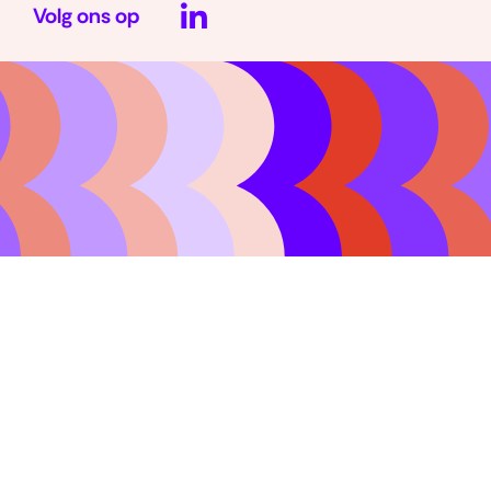
Volg ons op
(opent
in
nieuw
venster)