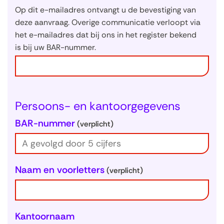
w
Op dit e-mailadres ontvangt u de bevestiging van
g
deze aanvraag. Overige communicatie verloopt via
het e-mailadres dat bij ons in het register bekend
e
is bij uw BAR-nummer.
g
e
v
e
Persoons- en kantoorgegevens
n
s
BAR-nummer
(verplicht)
Naam en voorletters
(verplicht)
Kantoornaam