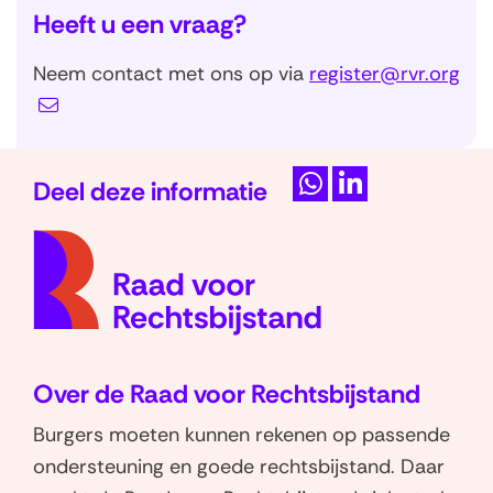
Heeft u een vraag?
u
w
Neem contact met ons op via
register@rvr.org
v
e
n
Deel deze informatie
s
D
D
t
(naar
e
e
e
homep
l
l
r
e
e
)
n
n
o
o
Over de Raad voor Rechtsbijstand
p
p
W
L
Burgers moeten kunnen rekenen op passende
h
i
ondersteuning en goede rechtsbijstand. Daar
a
n