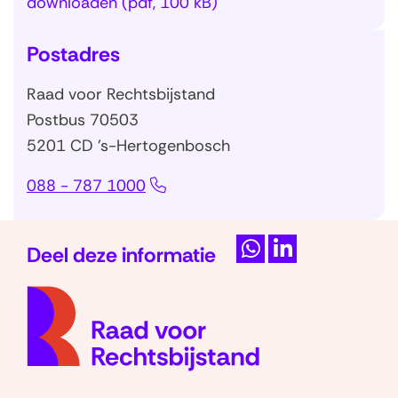
downloaden
(pdf, 100 kB)
Postadres
Raad voor Rechtsbijstand
Postbus 70503
5201 CD 's-Hertogenbosch
088 - 787 1000
Deel deze informatie
D
D
(naar
e
e
homep
l
l
e
e
n
n
o
o