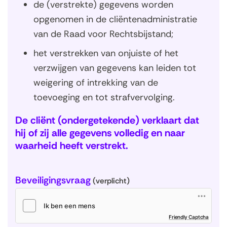
de (verstrekte) gegevens worden
(
v
opgenomen in de cliëntenadministratie
e
van de Raad voor Rechtsbijstand;
r
p
het verstrekken van onjuiste of het
l
verzwijgen van gegevens kan leiden tot
i
weigering of intrekking van de
c
h
toevoeging en tot strafvervolging.
t
)
De cliënt (ondergetekende) verklaart dat
hij of zij alle gegevens volledig en naar
waarheid heeft verstrekt.
Beveiligingsvraag
(verplicht)
(
Friendly Captcha
o
p