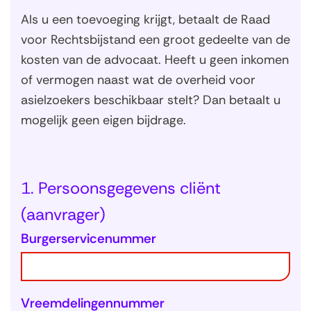
U
Als u een toevoeging krijgt, betaalt de Raad
w
voor Rechtsbijstand een groot gedeelte van de
g
kosten van de advocaat. Heeft u geen inkomen
e
of vermogen naast wat de overheid voor
g
asielzoekers beschikbaar stelt? Dan betaalt u
e
mogelijk geen eigen bijdrage.
v
e
n
s
1. Persoonsgegevens cliënt
(aanvrager)
Burgerservicenummer
Vreemdelingennummer