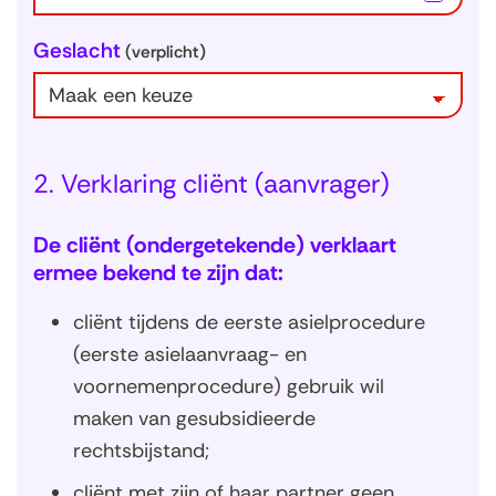
i
e
Geslacht
(verplicht)
s
d
a
t
u
m
2. Verklaring cliënt (aanvrager)
v
o
De cliënt (ondergetekende) verklaart
o
ermee bekend te zijn dat:
r
v
cliënt tijdens de eerste asielprocedure
e
l
(eerste asielaanvraag- en
d
voornemenprocedure) gebruik wil
G
maken van gesubsidieerde
e
b
rechtsbijstand;
o
cliënt met zijn of haar partner geen
o