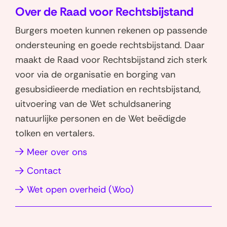
Over de Raad voor Rechtsbijstand
p
p
W
L
Burgers moeten kunnen rekenen op passende
h
i
ondersteuning en goede rechtsbijstand. Daar
a
n
maakt de Raad voor Rechtsbijstand zich sterk
t
k
voor via de organisatie en borging van
s
e
gesubsidieerde mediation en rechtsbijstand,
a
d
uitvoering van de Wet schuldsanering
p
I
natuurlijke personen en de Wet beëdigde
p
n
tolken en vertalers.
(opent
(opent
in
in
(opent
Meer over ons
nieuw
nieuw
in
Contact
venster)
venster)
nieuw
(opent
Wet open overheid (Woo)
venster)
in
nieuw