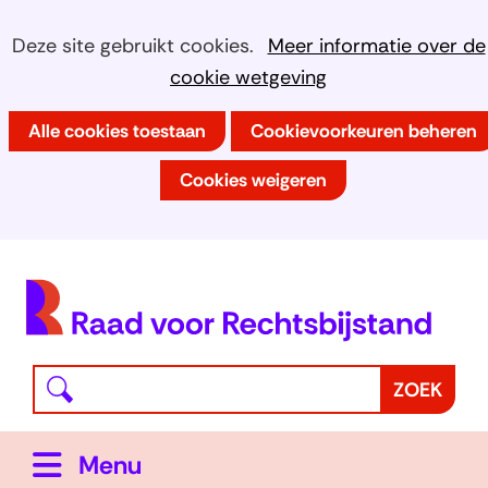
Ga
Cookies
Hier
Deze site gebruikt cookies.
Meer informatie over de
naar
kan
cookie wetgeving
toestaan?
de
het
inhoud
Alle cookies toestaan
Cookievoorkeuren beheren
gebruik
van
Cookies weigeren
cookies
op
deze
(
website
h
worden
toegestaan
Waar
Z
ZOEK
of
bent
o
geweigerd.
u
e
Uitklappen
Menu
naar
k