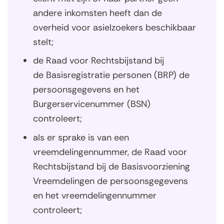
r
andere inkomsten heeft dan de
t
overheid voor asielzoekers beschikbaar
e
stelt;
d
a
de Raad voor Rechtsbijstand bij
t
de Basisregistratie personen (BRP) de
u
m
persoonsgegevens en het
(
Burgerservicenummer (BSN)
d
controleert;
d
-
als er sprake is van een
m
vreemdelingennummer, de Raad voor
m
-
Rechtsbijstand bij de Basisvoorziening
j
Vreemdelingen de persoonsgegevens
j
en het vreemdelingennummer
j
j
controleert;
)