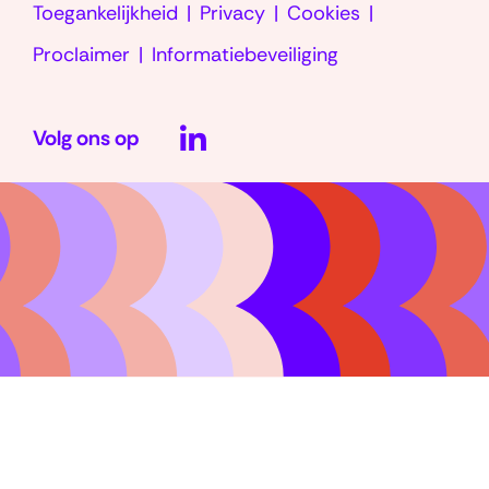
Toegankelijkheid
Privacy
Cookies
venster)
Proclaimer
Informatiebeveiliging
LinkedIn
Volg ons op
(opent
in
nieuw
venster)