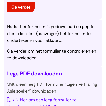
e
n
t
Ga verder
i
n
n
i
e
u
w
v
Nadat het formulier is gedownload en geprint
e
n
s
dient de cliënt (aanvrager) het formulier te
t
e
r
ondertekenen voor akkoord.
)
Ga verder om het formulier te controleren en
te downloaden.
Lege PDF downloaden
Wilt u een leeg PDF formulier "Eigen verklaring
Asielzoeker" downloaden
klik hier om een leeg formulier te