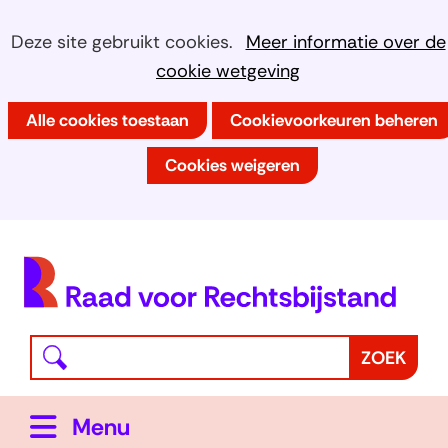
Ga
Cookies
Hier
Deze site gebruikt cookies.
Meer informatie over de
naar
kan
cookie wetgeving
toestaan?
de
het
inhoud
Alle cookies toestaan
Cookievoorkeuren beheren
gebruik
van
Cookies weigeren
cookies
op
deze
(
website
h
worden
toegestaan
Waar
Z
ZOEK
of
bent
o
geweigerd.
u
e
Uitklappen
Menu
naar
k