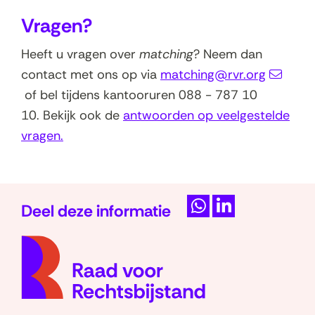
o
Vragen?
p
e
Heeft u vragen over
matching
? Neem dan
n
contact met ons op via
matching@rvr.org
t
of bel tijdens kantooruren 088 - 787 10
i
10. Bekijk ook de
antwoorden op veelgestelde
n
vragen.
n
i
e
Deel deze informatie
u
D
D
w
(naar
e
e
v
homep
l
l
e
e
e
n
n
n
s