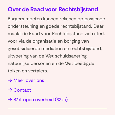
o
o
t
Over de Raad voor Rechtsbijstand
p
p
e
W
L
Burgers moeten kunnen rekenen op passende
r
h
i
ondersteuning en goede rechtsbijstand. Daar
)
a
n
maakt de Raad voor Rechtsbijstand zich sterk
t
k
voor via de organisatie en borging van
s
e
gesubsidieerde mediation en rechtsbijstand,
a
d
uitvoering van de Wet schuldsanering
p
I
natuurlijke personen en de Wet beëdigde
p
n
tolken en vertalers.
(opent
(opent
in
in
(opent
Meer over ons
nieuw
nieuw
in
Contact
venster)
venster)
nieuw
(opent
Wet open overheid (Woo)
venster)
in
nieuw