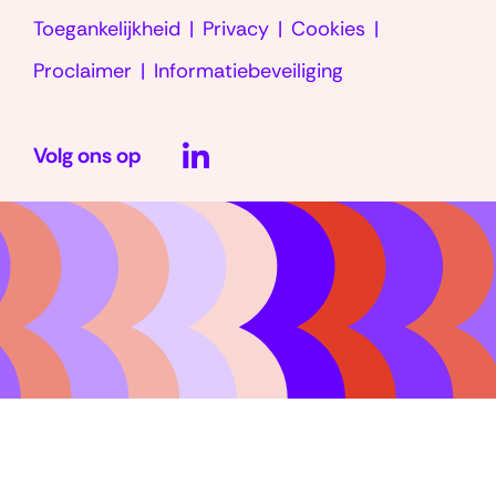
Toegankelijkheid
Privacy
Cookies
venster)
Proclaimer
Informatiebeveiliging
LinkedIn
Volg ons op
(opent
in
nieuw
venster)