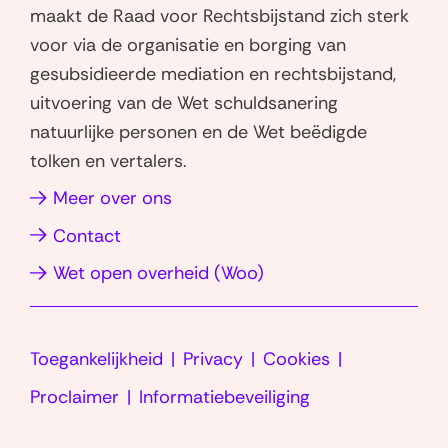
a
n
maakt de Raad voor Rechtsbijstand zich sterk
t
k
voor via de organisatie en borging van
s
e
gesubsidieerde mediation en rechtsbijstand,
a
d
uitvoering van de Wet schuldsanering
p
I
natuurlijke personen en de Wet beëdigde
p
n
tolken en vertalers.
(opent
(opent
in
in
(opent
Meer over ons
nieuw
nieuw
in
Contact
venster)
venster)
nieuw
(opent
Wet open overheid (Woo)
venster)
in
nieuw
Toegankelijkheid
Privacy
Cookies
venster)
Proclaimer
Informatiebeveiliging
LinkedIn