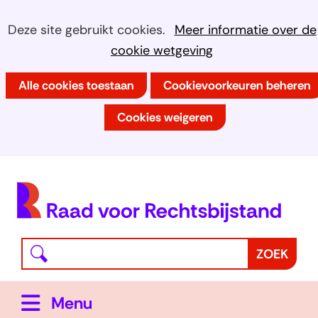
Ga
Cookies
Hier
Deze site gebruikt cookies.
Meer informatie over de
naar
kan
cookie wetgeving
toestaan?
de
het
inhoud
Alle cookies toestaan
Cookievoorkeuren beheren
gebruik
van
Cookies weigeren
cookies
op
deze
(
website
h
worden
toegestaan
Waar
Z
ZOEK
of
bent
o
geweigerd.
u
e
Uitklappen
Menu
naar
k