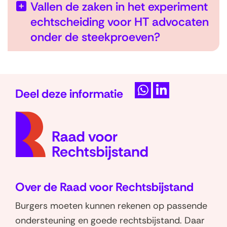
Vallen de zaken in het experiment
echtscheiding voor HT advocaten
U
onder de steekproeven?
i
t
k
Deel deze informatie
l
D
D
a
(naar
e
e
p
homep
l
l
p
e
e
e
n
n
n
o
o
Over de Raad voor Rechtsbijstand
p
p
W
L
Burgers moeten kunnen rekenen op passende
h
i
ondersteuning en goede rechtsbijstand. Daar