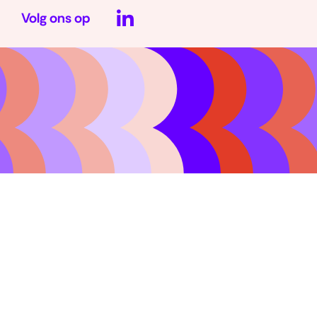
Volg ons op
(opent
in
nieuw
venster)