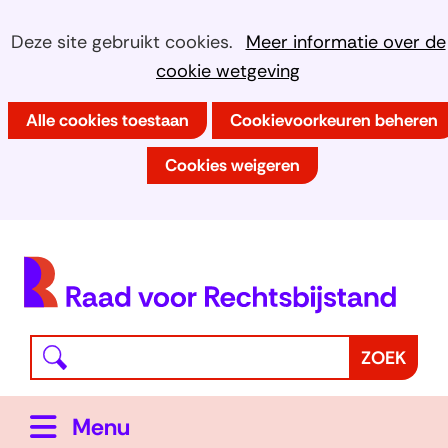
Ga
Cookies
Hier
Deze site gebruikt cookies.
Meer informatie over de
naar
kan
cookie wetgeving
toestaan?
de
het
inhoud
Alle cookies toestaan
Cookievoorkeuren beheren
gebruik
van
Cookies weigeren
cookies
op
deze
(
website
h
worden
toegestaan
Waar
Z
ZOEK
of
bent
o
geweigerd.
u
e
Uitklappen
Menu
naar
k