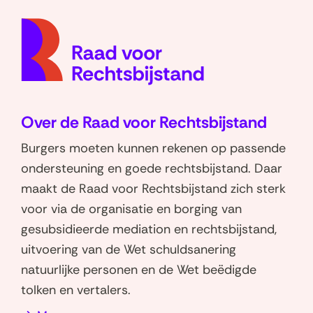
D
D
a
(naar
e
e
p
homep
l
l
p
e
e
e
n
n
n
o
o
Over de Raad voor Rechtsbijstand
p
p
W
L
Burgers moeten kunnen rekenen op passende
h
i
ondersteuning en goede rechtsbijstand. Daar
a
n
maakt de Raad voor Rechtsbijstand zich sterk
t
k
voor via de organisatie en borging van
s
e
gesubsidieerde mediation en rechtsbijstand,
a
d
uitvoering van de Wet schuldsanering
p
I
natuurlijke personen en de Wet beëdigde
p
n
tolken en vertalers.
(opent
(opent
in
in