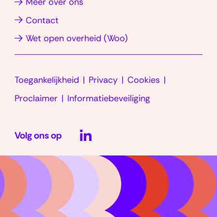
(opent
Meer over ons
nieuw
nieuw
in
Contact
venster)
venster)
nieuw
(opent
Wet open overheid (Woo)
venster)
in
nieuw
Toegankelijkheid
Privacy
Cookies
venster)
Proclaimer
Informatiebeveiliging
LinkedIn
Volg ons op
(opent
in
nieuw
venster)