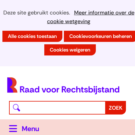
Ga
Cookies
Hier
Deze site gebruikt cookies.
Meer informatie over de
naar
kan
cookie wetgeving
toestaan?
de
het
inhoud
Alle cookies toestaan
Cookievoorkeuren beheren
gebruik
van
Cookies weigeren
cookies
op
deze
(
website
h
worden
toegestaan
Waar
Z
ZOEK
of
bent
o
geweigerd.
u
e
Uitklappen
Menu
naar
k