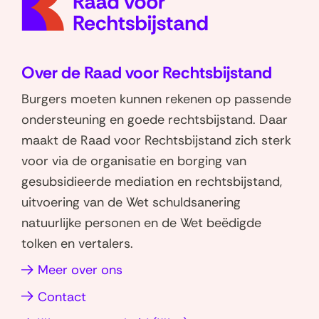
e
e
n
n
o
o
Over de Raad voor Rechtsbijstand
p
p
W
L
Burgers moeten kunnen rekenen op passende
h
i
ondersteuning en goede rechtsbijstand. Daar
a
n
maakt de Raad voor Rechtsbijstand zich sterk
t
k
voor via de organisatie en borging van
s
e
gesubsidieerde mediation en rechtsbijstand,
a
d
uitvoering van de Wet schuldsanering
p
I
natuurlijke personen en de Wet beëdigde
p
n
tolken en vertalers.
(opent
(opent
in
in
(opent
Meer over ons
nieuw
nieuw
in
Contact
venster)
venster)
nieuw