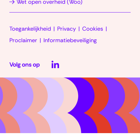
(opent
Wet open overheid (Woo)
venster)
in
nieuw
Toegankelijkheid
Privacy
Cookies
venster)
Proclaimer
Informatiebeveiliging
LinkedIn
Volg ons op
(opent
in
nieuw
venster)