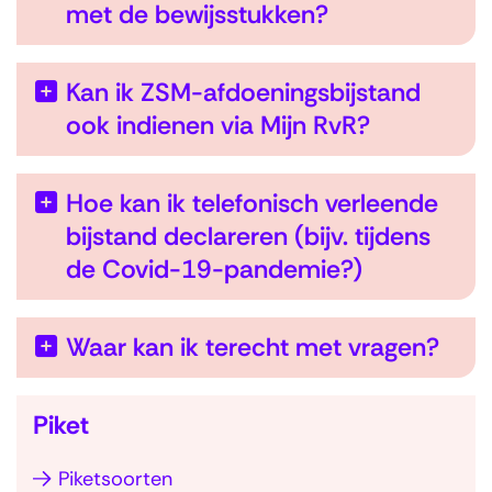
met de bewijsstukken?
Kan ik ZSM-afdoeningsbijstand
ook indienen via Mijn RvR?
Hoe kan ik telefonisch verleende
bijstand declareren (bijv. tijdens
de Covid-19-pandemie?)
U
Waar kan ik terecht met vragen?
i
t
Piket
k
l
Piketsoorten