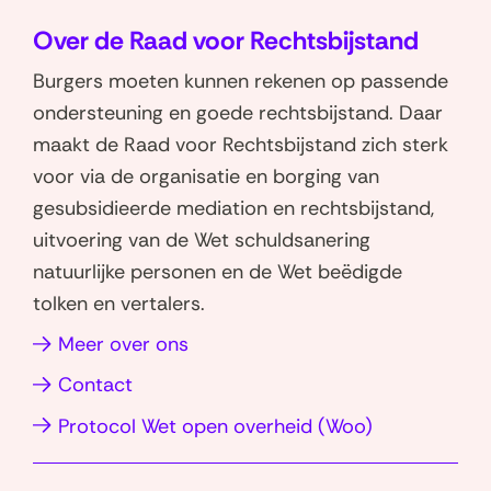
o
o
(
i
a
Over de Raad voor Rechtsbijstand
p
p
P
e
r
W
L
Burgers moeten kunnen rekenen op passende
i
u
n
h
i
ondersteuning en goede rechtsbijstand. Daar
k
w
a
a
n
maakt de Raad voor Rechtsbijstand zich sterk
e
v
v
t
k
voor via de organisatie en borging van
t
e
s
e
i
gesubsidieerde mediation en rechtsbijstand,
)
a
d
n
g
uitvoering van de Wet schuldsanering
p
I
s
a
natuurlijke personen en de Wet beëdigde
p
n
t
t
tolken en vertalers.
(opent
(opent
e
i
in
in
(opent
Meer over ons
r
e
nieuw
nieuw
in
)
(
Contact
venster)
venster)
nieuw
P
(opent
Protocol Wet open overheid (Woo)
venster)
i
in
k
nieuw