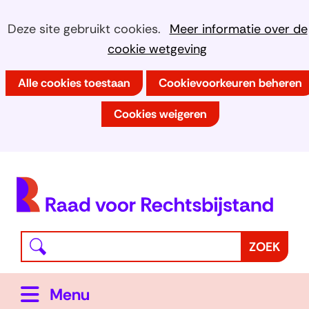
Ga
Cookies
Hier
Deze site gebruikt cookies.
Meer informatie over de
naar
kan
cookie wetgeving
toestaan?
de
het
inhoud
Alle cookies toestaan
Cookievoorkeuren beheren
gebruik
van
Cookies weigeren
cookies
op
deze
(
website
h
worden
toegestaan
Waar
Z
ZOEK
of
bent
o
geweigerd.
u
e
Uitklappen
Menu
naar
k