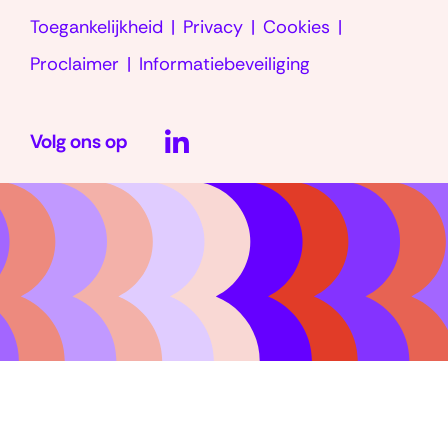
e
Toegankelijkheid
Privacy
Cookies
venster)
t
Proclaimer
Informatiebeveiliging
)
LinkedIn
Volg ons op
(opent
in
nieuw
venster)