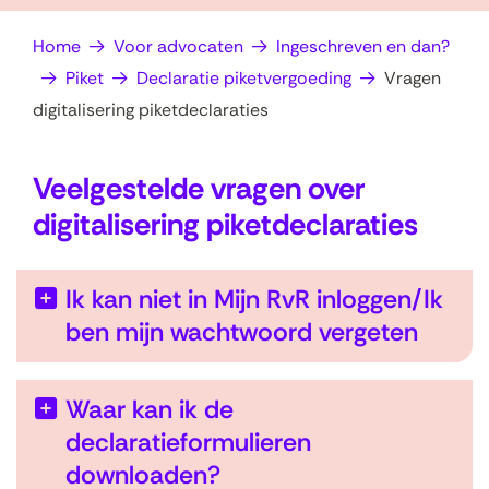
op
e
Home
Voor advocaten
Ingeschreven en dan?
zoek?
n
Piket
Declaratie piketvergoeding
Vragen
digitalisering piketdeclaraties
Veelgestelde vragen over
digitalisering piketdeclaraties
Ik kan niet in Mijn RvR inloggen/Ik
ben mijn wachtwoord vergeten
Waar kan ik de
declaratieformulieren
downloaden?