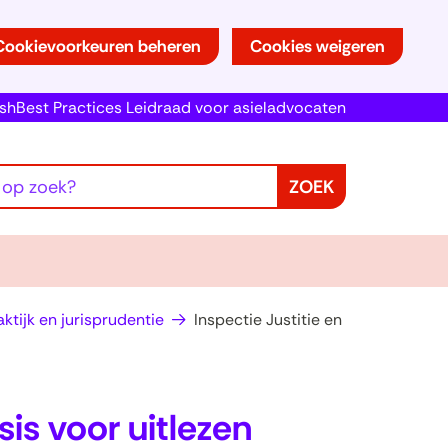
Cookievoorkeuren beheren
Cookies weigeren
ish
Best Practices Leidraad voor asieladvocaten
ZOEK
ktijk en jurisprudentie
Inspectie Justitie en
sis voor uitlezen