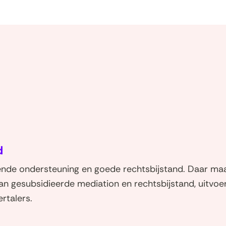
(naar
homepage)
d
de ondersteuning en goede rechtsbijstand. Daar maa
van gesubsidieerde mediation en rechtsbijstand, uitvoe
rtalers.