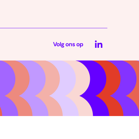
LinkedIn
Volg ons op
(opent
in
nieuw
venster)