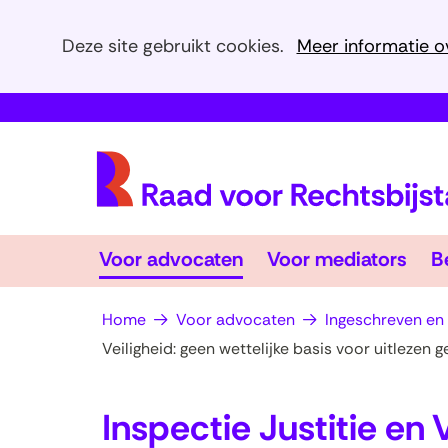
Cookies
Deze site gebruikt cookies.
Meer informatie o
toestaan?
Hier
kan
het
gebruik
van
cookies
Voor
Voo
op
Voor advocaten
Voor mediators
B
advocaten
Uitklappen
med
Uit
deze
website
Home
Voor advocaten
Ingeschreven en
worden
Veiligheid: geen wettelijke basis voor uitlezen
toegestaan
of
Inspectie Justitie en 
geweigerd.