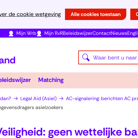
Ga
ver de cookie wetgeving
Alle cookies toestaan
naar
de
(opent
(opent
(opent
Mijn Wrb
Mijn RvR
Beleidswijzer
Contact
Nieuws
Engl
inhoud
in
in
in
(naar
nieuw
nieuw
nieuw
Waar
homepage)
Z
venster)
venster)
venster)
bent
o
u
e
r
Beleidswijzer
Matching
eleidswijzer
Matching
naar
iators
klappen
Uitklappen
Uitklappen
k
op
e
 dan?
Legal Aid (Asiel)
AC-signalering: berichten AC pra
zoek?
n
 gegevensdragers asielzoekers
Veiligheid: geen wettelijke ba