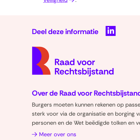
Veiligheid
.
in
nieuw
venster)
Deel deze informatie
D
e
l
e
n
o
p
Over de Raad voor Rechtsbijstan
L
Burgers moeten kunnen rekenen op passen
i
sterk voor via de organisatie en borging 
n
personen en de Wet beëdigde tolken en ve
k
e
(opent
Meer over ons