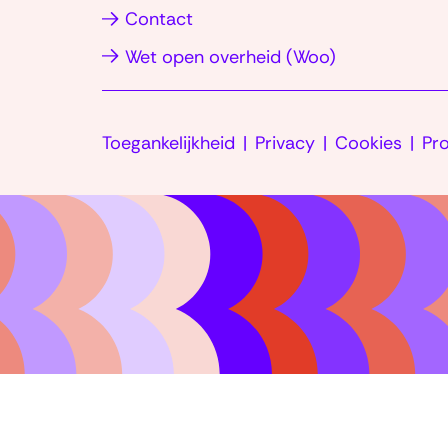
d
in
Contact
I
nieuw
(opent
Wet open overheid (Woo)
n
venster)
(opent
in
in
nieuw
nieuw
Toegankelijkheid
Privacy
Cookies
venster)
Pr
venster)