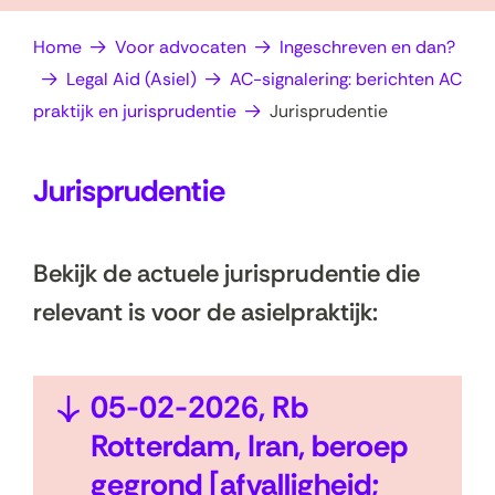
op
e
Home
Voor advocaten
Ingeschreven en dan?
zoek?
n
Legal Aid (Asiel)
AC-signalering: berichten AC
praktijk en jurisprudentie
Jurisprudentie
Jurisprudentie
Bekijk de actuele jurisprudentie die
relevant is voor de asielpraktijk:
U
05-02-2026, Rb
i
Rotterdam, Iran, beroep
t
gegrond [afvalligheid;