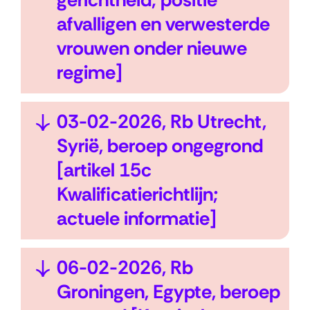
gerichtheid; positie
l
afvalligen en verwesterde
a
vrouwen onder nieuwe
p
regime]
p
e
U
03-02-2026, Rb Utrecht,
n
i
Syrië, beroep ongegrond
t
[artikel 15c
k
Kwalificatierichtlijn;
l
actuele informatie]
a
p
U
06-02-2026, Rb
p
i
Groningen, Egypte, beroep