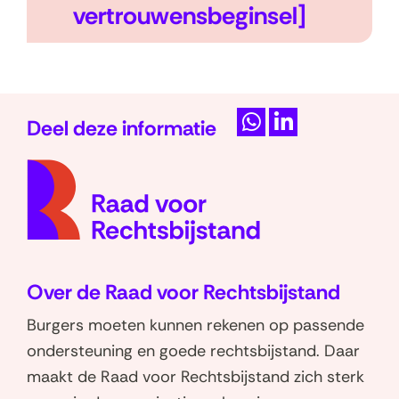
n
k
vertrouwensbeginsel]
l
a
p
Deel deze informatie
p
D
D
e
(naar
e
e
homep
l
l
n
e
e
n
n
o
o
Over de Raad voor Rechtsbijstand
p
p
W
L
Burgers moeten kunnen rekenen op passende
h
i
ondersteuning en goede rechtsbijstand. Daar
a
n
maakt de Raad voor Rechtsbijstand zich sterk
t
k