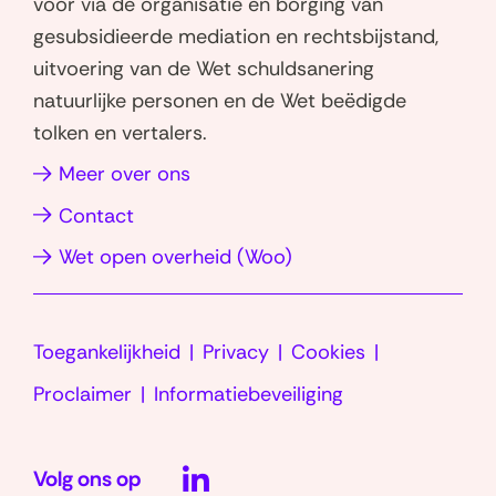
voor via de organisatie en borging van
s
e
gesubsidieerde mediation en rechtsbijstand,
a
d
uitvoering van de Wet schuldsanering
p
I
natuurlijke personen en de Wet beëdigde
p
n
tolken en vertalers.
(opent
(opent
in
in
(opent
Meer over ons
nieuw
nieuw
in
Contact
venster)
venster)
nieuw
(opent
Wet open overheid (Woo)
venster)
in
nieuw
Toegankelijkheid
Privacy
Cookies
venster)
Proclaimer
Informatiebeveiliging
LinkedIn
Volg ons op
(opent