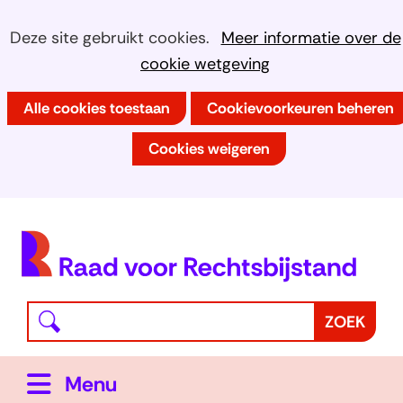
Ga
Cookies
Hier
Deze site gebruikt cookies.
Meer informatie over de
naar
kan
cookie wetgeving
toestaan?
de
het
inhoud
Alle cookies toestaan
Cookievoorkeuren beheren
gebruik
van
Cookies weigeren
cookies
op
deze
(
website
h
worden
toegestaan
Waar
Z
ZOEK
of
bent
o
geweigerd.
u
e
Uitklappen
Menu
naar
k