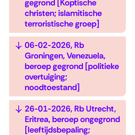
e
t
gegrond [Koptische
n
k
christen; islamitische
l
terroristische groep]
a
p
U
06-02-2026, Rb
p
i
Groningen, Venezuela,
e
t
beroep gegrond [politieke
n
k
overtuiging;
l
noodtoestand]
a
p
U
26-01-2026, Rb Utrecht,
p
i
Eritrea, beroep ongegrond
e
t
[leeftijdsbepaling;