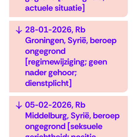
k
actuele situatie]
l
a
U
28-01-2026, Rb
p
i
Groningen, Syrië, beroep
p
t
ongegrond
e
k
[regimewijziging; geen
n
l
nader gehoor;
a
dienstplicht]
p
p
U
05-02-2026, Rb
e
i
Middelburg, Syrië, beroep
n
t
ongegrond [seksuele
k