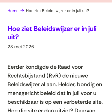
op
e
Home
Hoe ziet Beleidswijzer er in juli uit?
zoek?
n
Hoe ziet Beleidswijzer er in juli
uit?
28 mei 2026
Eerder kondigde de Raad voor
Rechtsbijstand (RvR) de nieuwe
Beleidswijzer al aan. Helder, bondig en
mensgericht beleid dat in juli voor u
beschikbaar is op een verbeterde site.
Hoe die site er dan uitziet? Daarvan