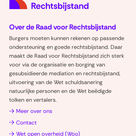
e
e
n
n
o
o
Over de Raad voor Rechtsbijstand
p
p
W
L
Burgers moeten kunnen rekenen op passende
h
i
ondersteuning en goede rechtsbijstand. Daar
a
n
maakt de Raad voor Rechtsbijstand zich sterk
t
k
voor via de organisatie en borging van
s
e
gesubsidieerde mediation en rechtsbijstand,
a
d
uitvoering van de Wet schuldsanering
p
I
natuurlijke personen en de Wet beëdigde
p
n
tolken en vertalers.
(opent
(opent
in
in
(opent
Meer over ons
nieuw
nieuw
in
Contact
venster)
venster)
nieuw
(opent
Wet open overheid (Woo)