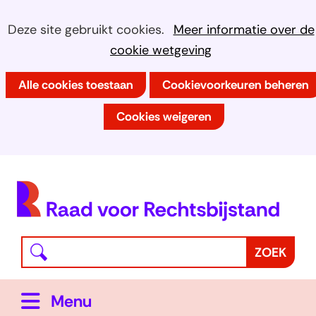
Ga
Cookies
Hier
Deze site gebruikt cookies.
Meer informatie over de
naar
kan
cookie wetgeving
toestaan?
de
het
inhoud
Alle cookies toestaan
Cookievoorkeuren beheren
gebruik
van
Cookies weigeren
cookies
op
deze
(
website
h
worden
toegestaan
Waar
Z
ZOEK
of
bent
o
geweigerd.
u
e
Uitklappen
Menu
naar
k