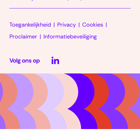
venster)
in
nieuw
Toegankelijkheid
Privacy
Cookies
venster)
Proclaimer
Informatiebeveiliging
LinkedIn
Volg ons op
(opent
in
nieuw
venster)