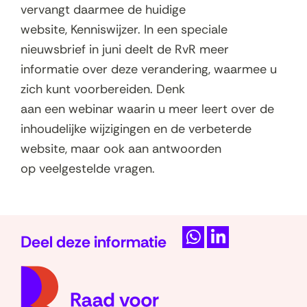
vervangt daarmee de huidige
website, Kenniswijzer. In een speciale
nieuwsbrief in juni deelt de RvR meer
informatie over deze verandering, waarmee u
zich kunt voorbereiden. Denk
aan een webinar waarin u meer leert over de
inhoudelijke wijzigingen en de verbeterde
website, maar ook aan antwoorden
op veelgestelde vragen.
Deel deze informatie
D
D
(naar
e
e
homep
l
l