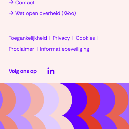
Contact
venster)
venster)
nieuw
(opent
Wet open overheid (Woo)
venster)
in
nieuw
Toegankelijkheid
Privacy
Cookies
venster)
Proclaimer
Informatiebeveiliging
LinkedIn
Volg ons op
(opent
in
nieuw
venster)