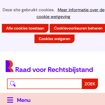
Ga
Cookies
Hier
Deze site gebruikt cookies.
Meer informatie over de
naar
kan
cookie wetgeving
toestaan?
de
het
inhoud
Alle cookies toestaan
Cookievoorkeuren beheren
gebruik
van
Cookies weigeren
cookies
op
deze
(
website
h
worden
toegestaan
Waar
Z
ZOEK
of
bent
o
geweigerd.
u
e
Uitklappen
Menu
naar
k