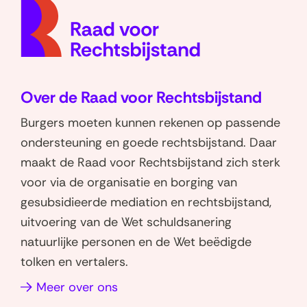
(naar
e
e
homep
l
l
e
e
n
n
o
o
Over de Raad voor Rechtsbijstand
p
p
W
L
Burgers moeten kunnen rekenen op passende
h
i
ondersteuning en goede rechtsbijstand. Daar
a
n
maakt de Raad voor Rechtsbijstand zich sterk
t
k
voor via de organisatie en borging van
s
e
gesubsidieerde mediation en rechtsbijstand,
a
d
uitvoering van de Wet schuldsanering
p
I
natuurlijke personen en de Wet beëdigde
p
n
tolken en vertalers.
(opent
(opent
in
in
(opent
Meer over ons
nieuw
nieuw
in