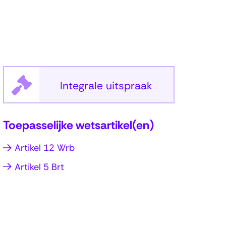
(opent
Integrale uitspraak
in
Toepasselijke wetsartikel(en)
(opent
Artikel 12 Wrb
nieuw
in
(opent
Artikel 5 Brt
nieuw
in
venster)
nieuw
venster)
venster)