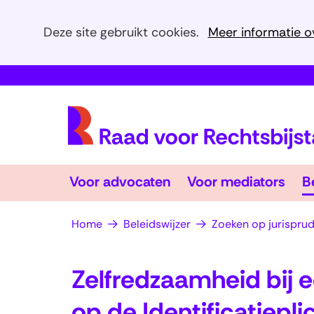
Cookies
Deze site gebruikt cookies.
Meer informatie o
toestaan?
Hier
kan
het
gebruik
van
cookies
Voor
Voo
op
Voor advocaten
Voor mediators
B
advocaten
Uitklappen
med
Uit
deze
website
Home
Beleidswijzer
Zoeken op jurisprud
worden
toegestaan
Zelfredzaamheid bij e
of
geweigerd.
op de Identificatiepli