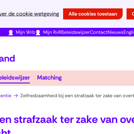
Ga
ver de cookie wetgeving
Alle cookies toestaan
naar
de
(opent
(opent
(opent
Mijn Wrb
Mijn RvR
Beleidswijzer
Contact
Nieuws
Engl
inhoud
in
in
in
(naar
nieuw
nieuw
nieuw
homepage)
venster)
venster)
venster)
r
Beleidswijzer
Matching
eleidswijzer
Matching
iators
klappen
Uitklappen
Uitklappen
entie
Zelfredzaamheid bij een strafzaak ter zake van overt
en strafzaak ter zake van o
cht